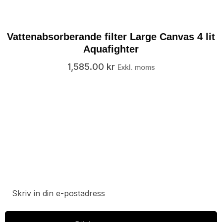
Vattenabsorberande filter Large Canvas 4 lit
Aquafighter
1,585.00
kr
Exkl. moms
Prenumerera på vårt nyhetsbrev för att ta del av
specialerbjudanden, rabatter och nyheter.