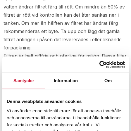
vatten ändrar filtret färg till rött. Om mindre än 50% av
filtret är rött vid kontrollen kan det åter sänkas ner i
tanken. Om mer än hälften av filtret har ändrat färg
rekommenderas ett byte. Ta upp och lägg det gamla
filtret antingen i påsen det levererades i eller liknande
förpackning.
Filtren är helt giftfria och ofarliga för miljön. Dessa filter
är dock inte lämpliga att återvinna. Ett använt och
förbrukat filter kommer till största del innehålla vatten,
men små mängder bränsle kan följa med. Därför bör
Samtycke
Information
Om
filtren hanteras på samma sätt som bland annat olje-,
bränsle- och färgavfall. Kolla därför noggrant upp
Denna webbplats använder cookies
riktlinjer gällande bränsleavfall i er region.
Vi använder enhetsidentifierare för att anpassa innehållet
och annonserna till användarna, tillhandahålla funktioner
OBS! Detta filter bör bytas ut efter maximalt 12
för sociala medier och analysera vår trafik. Vi
månader oavsett vattenmängd.