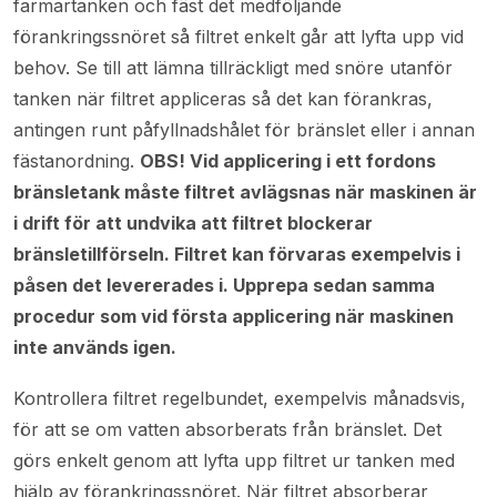
farmartanken och fäst det medföljande
förankringssnöret så filtret enkelt går att lyfta upp vid
behov. Se till att lämna tillräckligt med snöre utanför
tanken när filtret appliceras så det kan förankras,
antingen runt påfyllnadshålet för bränslet eller i annan
fästanordning.
OBS! Vid applicering i ett fordons
bränsletank måste filtret avlägsnas när maskinen är
i drift för att undvika att filtret blockerar
bränsletillförseln. Filtret kan förvaras exempelvis i
påsen det levererades i. Upprepa sedan samma
procedur som vid första applicering när maskinen
inte används igen.
Kontrollera filtret regelbundet, exempelvis månadsvis,
för att se om vatten absorberats från bränslet. Det
görs enkelt genom att lyfta upp filtret ur tanken med
hjälp av förankringssnöret. När filtret absorberar