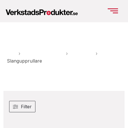
Slangupprullare
Hem
›
Verkstadsutrustning
›
Avgasutsug
›
Slangupprullare
Filter