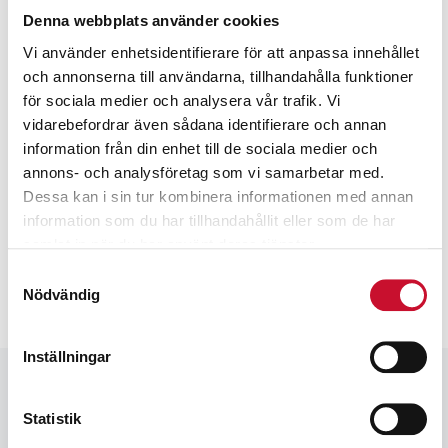
Denna webbplats använder cookies
Vi använder enhetsidentifierare för att anpassa innehållet
och annonserna till användarna, tillhandahålla funktioner
för sociala medier och analysera vår trafik. Vi
vidarebefordrar även sådana identifierare och annan
Prenumerera på vårt nyhetsbrev för att ta del av
specialerbjudanden, rabatter och nyheter.
information från din enhet till de sociala medier och
annons- och analysföretag som vi samarbetar med.
Dessa kan i sin tur kombinera informationen med annan
information som du har tillhandahållit eller som de har
samlat in när du har använt deras tjänster.
Samtyckesval
Nödvändig
Inställningar
Statistik