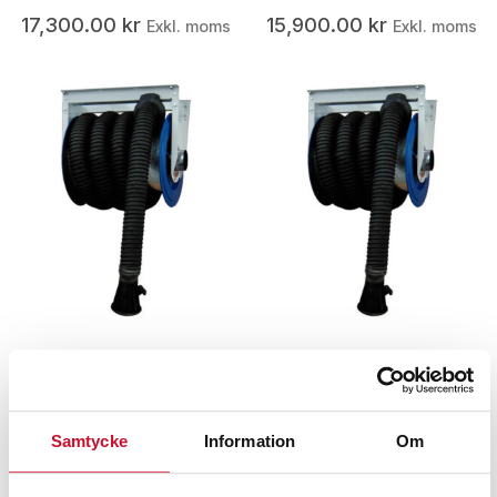
17,300.00
kr
15,900.00
kr
Exkl. moms
Exkl. moms
Slangupprullare för
Slangupprullare för
avgassug 10m/100mm
avgassug 10m/125mm
slang
slang
Samtycke
Information
Om
19,200.00
kr
29,995.00
kr
Exkl. moms
Exkl. moms