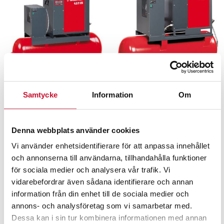
Samtycke
Information
Om
Skruvkompressor 5,5
Skruvkompressor 7,5
hk 10 bar 200 lit tank
hk 8 bar 270 lit tank
med kyltork Shamal
med kyltork Shamal
Denna webbplats använder cookies
56,950.00
kr
64,900.00
kr
Exkl. moms
Exkl. moms
Vi använder enhetsidentifierare för att anpassa innehållet
och annonserna till användarna, tillhandahålla funktioner
för sociala medier och analysera vår trafik. Vi
vidarebefordrar även sådana identifierare och annan
information från din enhet till de sociala medier och
annons- och analysföretag som vi samarbetar med.
Dessa kan i sin tur kombinera informationen med annan