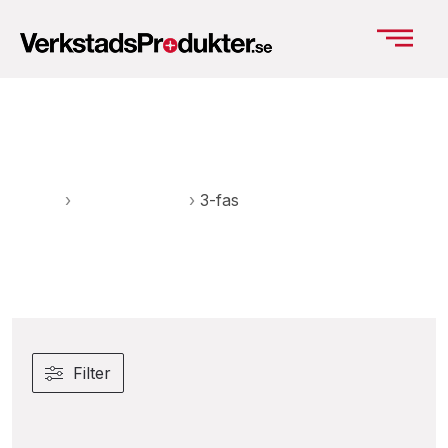
3-fas
Hem
›
Kompressorer
›
3-fas
Filter