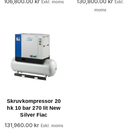
106,800.00
kr
130,800.00
kr
Exkl. moms
Exkl.
moms
Skruvkompressor 20
hk 10 bar 270 lit New
Silver Fiac
131,960.00
kr
Exkl. moms