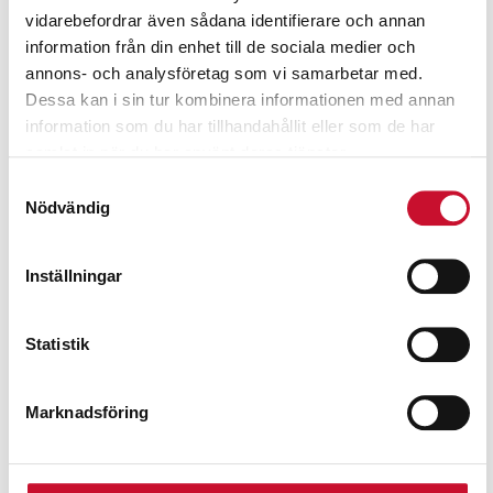
vidarebefordrar även sådana identifierare och annan
information från din enhet till de sociala medier och
annons- och analysföretag som vi samarbetar med.
Dessa kan i sin tur kombinera informationen med annan
information som du har tillhandahållit eller som de har
Hålcylinder CHFA673
Hålcylinder CHFA1003
samlat in när du har använt deras tjänster.
67 ton Rehobot
103 ton Rehobot
Samtyckesval
Nödvändig
18,960.00
kr
29,990.00
kr
Exkl. moms
Exkl. moms
Inställningar
Statistik
Prenumerera på vårt nyhetsbrev för att ta del av
Marknadsföring
specialerbjudanden, rabatter och nyheter.