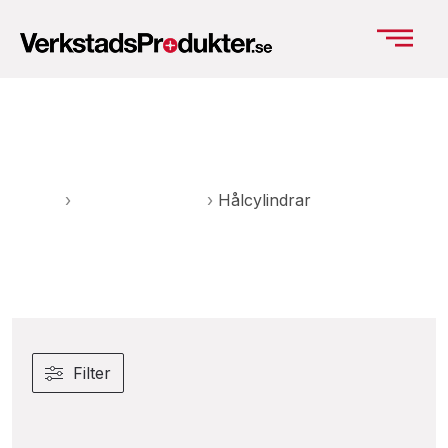
Hålcylindrar
Hem
›
Industrihydraulik
›
Hålcylindrar
Filter