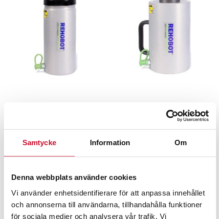
Hålcylinder CHFA376
Hålcylinder CHFA504
36 ton Rehobot
50 ton Rehobot
15,990.00
kr
19,960.00
kr
Exkl. moms
Exkl. moms
Samtycke
Information
Om
Denna webbplats använder cookies
Vi använder enhetsidentifierare för att anpassa innehållet
och annonserna till användarna, tillhandahålla funktioner
för sociala medier och analysera vår trafik. Vi