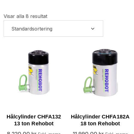
Visar alla 8 resultat
Hålcylinder CHFA132
Hålcylinder CHFA182A
13 ton Rehobot
18 ton Rehobot
8,220.00
kr
11,990.00
kr