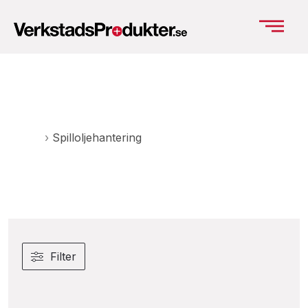
Spilloljehantering
Hem
›
Spilloljehantering
Filter