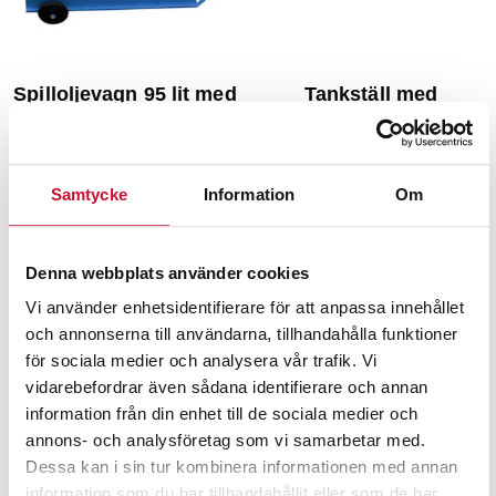
Spilloljevagn 95 lit med
Tankställ med
handtag
uppsamlingskärl för 2
IBC-tankar
8,690.00
kr
Exkl. moms
20,400.00
kr
Exkl. moms
Samtycke
Information
Om
Denna webbplats använder cookies
Vi använder enhetsidentifierare för att anpassa innehållet
och annonserna till användarna, tillhandahålla funktioner
för sociala medier och analysera vår trafik. Vi
vidarebefordrar även sådana identifierare och annan
information från din enhet till de sociala medier och
annons- och analysföretag som vi samarbetar med.
Dessa kan i sin tur kombinera informationen med annan
information som du har tillhandahållit eller som de har