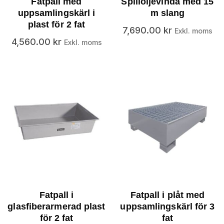
Fatpall med
Spilloljevinda med 15
uppsamlingskärl i
m slang
plast för 2 fat
7,690.00
kr
Exkl. moms
4,560.00
kr
Exkl. moms
Fatpall i
Fatpall i plåt med
glasfiberarmerad plast
uppsamlingskärl för 3
för 2 fat
fat