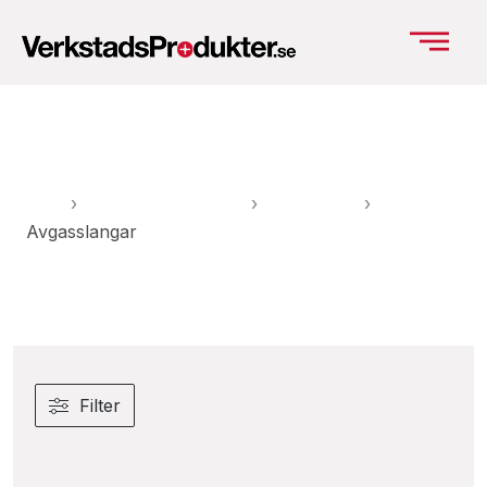
Avgasslangar
Hem
›
Verkstadsutrustning
›
Avgasutsug
›
Avgasslangar
Filter