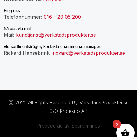
Ring oss
Telefonnummer:
016 – 20 05 200
Nå oss via mail
Mail:
kundtjanst@verkstadsprodukter.se
Vid sortimentsfrågor, kontakta e-commerce manager:
Rickard Hansebrink,
rickard@verkstadsprodukter.se
2025 All Rights Reserved By VerkstadsProdukter.se
C/O Protekno AB
0
Producerad av Searchminds