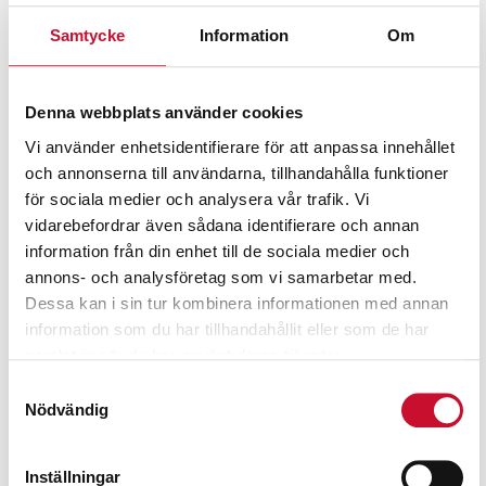
Elverk bensin 8kVA
Elverk bensin 13kVA
Mosa GE 8000 HBT-L
Mosa GE 13000 HBS
Samtycke
Information
Om
29,600.00
kr
53,940.00
kr
Exkl. moms
Exkl. moms
Denna webbplats använder cookies
Vi använder enhetsidentifierare för att anpassa innehållet
och annonserna till användarna, tillhandahålla funktioner
för sociala medier och analysera vår trafik. Vi
vidarebefordrar även sådana identifierare och annan
information från din enhet till de sociala medier och
annons- och analysföretag som vi samarbetar med.
Dessa kan i sin tur kombinera informationen med annan
information som du har tillhandahållit eller som de har
samlat in när du har använt deras tjänster.
Samtyckesval
Elverk bensin 14kVA
Elverk bensin 14,5kVA
Nödvändig
Mosa GE 15000 HBM
Mosa GE 17000 HBT
Hondamotor
64,200.00
kr
Exkl. moms
Inställningar