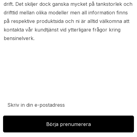
drift. Det skiljer dock ganska mycket på tankstorlek och
drifttid mellan olika modeller men all information finns
på respektive produktsida och ni är alltid välkomna att
kontakta vår kundtjänst vid ytterligare frågor kring
bensinelverk.
Prenumerera på vårt nyhetsbrev för att ta del av
specialerbjudanden, rabatter och nyheter.