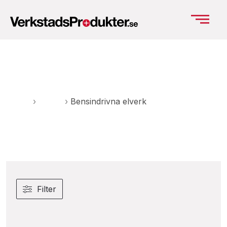
Bensindrivna elverk
Hem
›
Elverk
›
Bensindrivna elverk
Filter