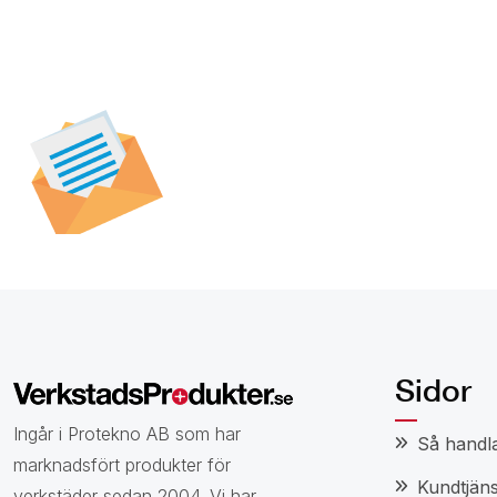
Prenumerera på vår
nyhetsbrev för att t
specialerbjudanden,
och nyheter.
Sidor
Ingår i Protekno AB som har
Så handl
marknadsfört produkter för
Kundtjäns
verkstäder sedan 2004. Vi har