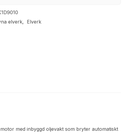
K1D9010
vna elverk
Elverk
motor med inbyggd oljevakt som bryter automatiskt