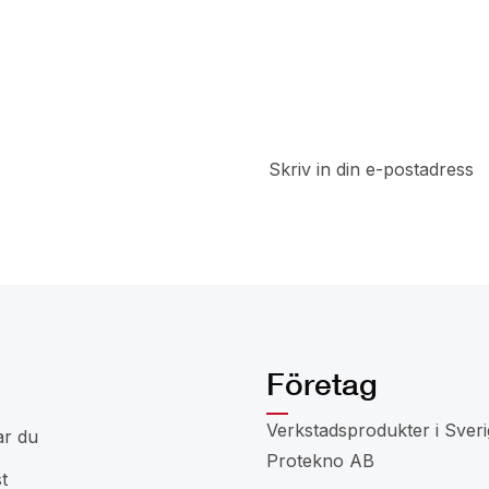
t
a del av
 rabatter
Företag
Verkstadsprodukter i Sveri
ar du
Protekno AB
t