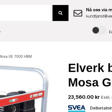
Nå oss via m
kundtjanst@ve
E
A Mosa GE 7000 HBM
Elverk 
Mosa G
23,560.00
kr
Exkl
Delbetalni