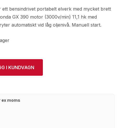
tt bensindrivet portabelt elverk med mycket brett
onda GX 390 motor (3000v/min) 11,1 hk med
yter automatiskt vid låg oljenivå. Manuell start.
lager
GG I KUNDVAGN
kr ex moms