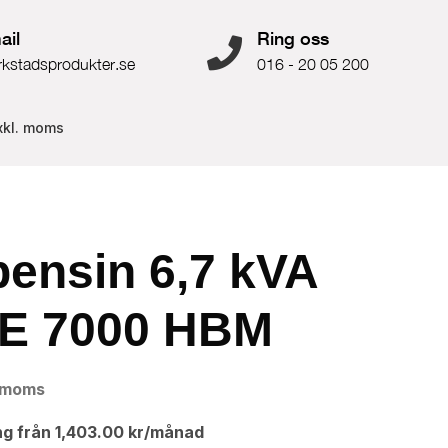
ail
Ring oss
rkstadsprodukter.se
016 - 20 05 200
xkl. moms
bensin 6,7 kVA
E 7000 HBM
. moms
ng från
1,403.00
kr
/månad