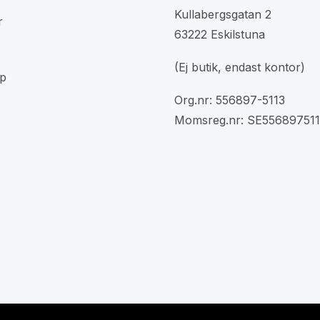
Kullabergsgatan 2
r
63222 Eskilstuna
(Ej butik, endast kontor)
p
Org.nr: 556897-5113
Momsreg.nr: SE556897511