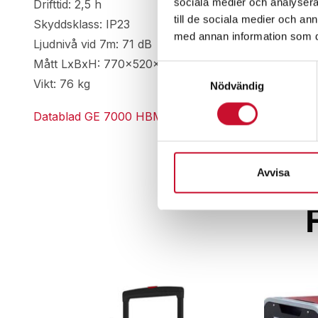
sociala medier och analysera 
Drifttid: 2,5 h
till de sociala medier och a
Skyddsklass: IP23
med annan information som du 
Ljudnivå vid 7m: 71 dB
Mått LxBxH: 770x520x650 mm
Samtyckesval
Vikt: 76 kg
Nödvändig
Datablad GE 7000 HBM
Avvisa