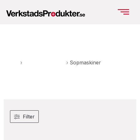
Sopmaskiner
Hem
›
Städ & Rengöring
›
Sopmaskiner
Filter