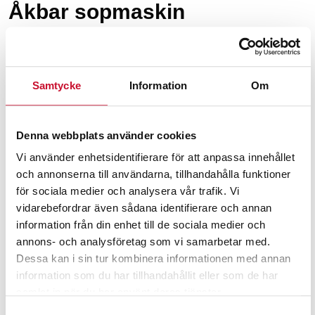
Åkbar sopmaskin
De åkbara sopmaskinerna är batteridrivna och de flesta
är avsedda för såväl inom- som utomhusbruk. Alla
maskinerna har högeffektiva filter för att samla upp
Samtycke
Information
Om
dammet som uppstår vid sopning och vissa modeller
har även en dammsugare för att minimera
Denna webbplats använder cookies
dammbildning i främst inomhusmiljön. En åkbar
Vi använder enhetsidentifierare för att anpassa innehållet
sopmaskin kan se stor och otymplig ut men faktum är
och annonserna till användarna, tillhandahålla funktioner
att det finns modeller som är så smidiga att de går att
för sociala medier och analysera vår trafik. Vi
köra in genom vanliga dörrhål. I vårt sortiment finns
vidarebefordrar även sådana identifierare och annan
åkbara sopmaskiner som har en kapacitet från 3500 till
information från din enhet till de sociala medier och
7700 kvadratmeter per timma.
annons- och analysföretag som vi samarbetar med.
Dessa kan i sin tur kombinera informationen med annan
Blir det väldigt dammigt när
information som du har tillhandahållit eller som de har
samlat in när du har använt deras tjänster.
man kör en sopmaskin?
Samtyckesval