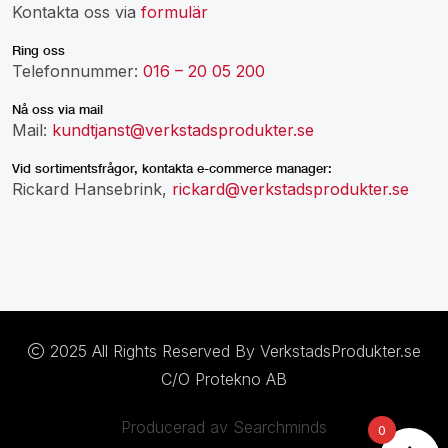
Kontakta oss via
formulär
Ring oss
Telefonnummer:
016 – 20 05 200
Nå oss via mail
Mail:
kundtjanst@verkstadsprodukter.se
Vid sortimentsfrågor, kontakta e-commerce manager:
Rickard Hansebrink,
rickard@verkstadsprodukter.se
2025 All Rights Reserved By VerkstadsProdukter.se
C/O Protekno AB
Producerad av Searchminds
0