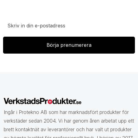
Prenumerera på vårt nyhetsbrev för att ta del av
specialerbjudanden, rabatter och nyheter.
Ingår i Protekno AB som har marknadsfört produkter för
verkstäder sedan 2004. Vi har genom åren arbetat upp ett
brett kontaktnät av leverantörer och har valt ut produkter
av högsta kvalitet för professionellt bruk. I början av 2017