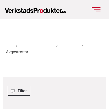
Avgastrattar
Hem
›
Verkstadsutrustning
›
Avgasutsug
›
Avgastrattar
Filter