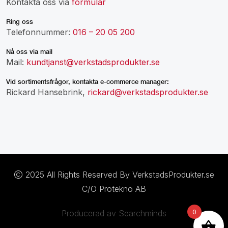
Kontakta oss via
formulär
Ring oss
Telefonnummer:
016 – 20 05 200
Nå oss via mail
Mail:
kundtjanst@verkstadsprodukter.se
Vid sortimentsfrågor, kontakta e-commerce manager:
Rickard Hansebrink,
rickard@verkstadsprodukter.se
2025 All Rights Reserved By VerkstadsProdukter.se
C/O Protekno AB
0
Producerad av Searchminds