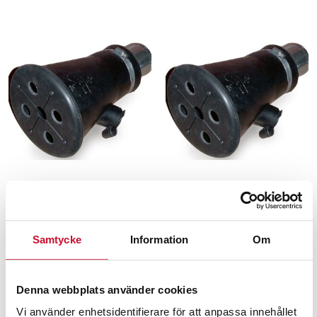
Avgastratt med 100
Avgastratt med 75 mm
mm slanganslutning
slanganslutning
Samtycke
Information
Om
1,360.00
kr
1,360.00
kr
Exkl. moms
Exkl. moms
Denna webbplats använder cookies
Vi använder enhetsidentifierare för att anpassa innehållet