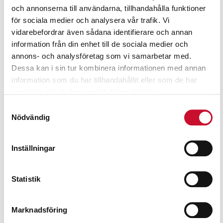
och annonserna till användarna, tillhandahålla funktioner
för sociala medier och analysera vår trafik. Vi
vidarebefordrar även sådana identifierare och annan
information från din enhet till de sociala medier och
annons- och analysföretag som vi samarbetar med.
Dessa kan i sin tur kombinera informationen med annan
information som du har tillhandahållit eller som de har
samlat in när du har använt deras tjänster.
Avgastratt med
Samtyckesval
inbyggt spjäll och 100
Nödvändig
mm slanganslutning
1,990.00
kr
Exkl. moms
Inställningar
Statistik
Marknadsföring