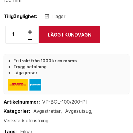
100 mm
Tillgänglighet:
I lager
LÄGG I KUNDVAGN
Fri frakt från 1000 kr ex moms
Trygg betalning
Låga priser
Artikelnummer:
VP-BGL-100/200-PI
Avgastrattar
Avgasutsug
Verkstadsutrustning
Tags:
Filcar