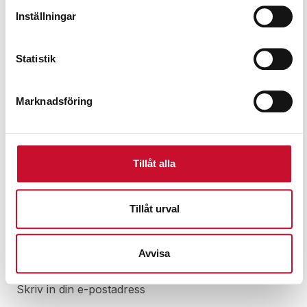
Inställningar
Statistik
Dunkvipp för hink/ dunk
Marknadsföring
995.00
kr
Exkl. moms
Tillåt alla
Tillåt urval
Prenumerera på vårt nyhetsbrev för att ta del av
specialerbjudanden, rabatter och nyheter.
Avvisa