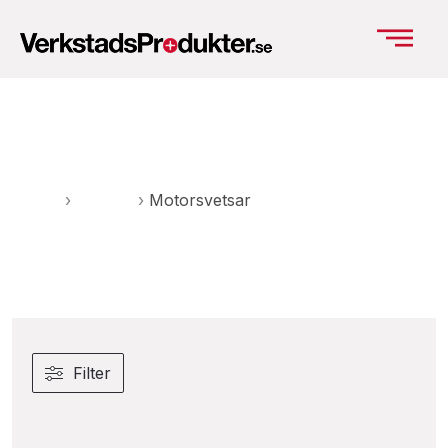
Motorsvetsar
Hem
›
Svetsar
›
Motorsvetsar
Filter