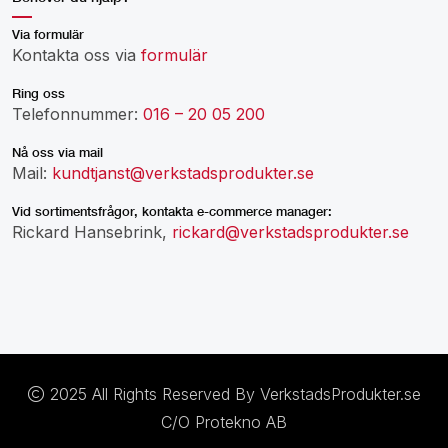
Via formulär
Kontakta oss via
formulär
Ring oss
Telefonnummer:
016 – 20 05 200
Nå oss via mail
Mail:
kundtjanst@verkstadsprodukter.se
Vid sortimentsfrågor, kontakta e-commerce manager:
Rickard Hansebrink,
rickard@verkstadsprodukter.se
2025 All Rights Reserved By VerkstadsProdukter.se
C/O Protekno AB