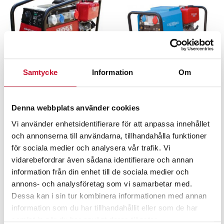
Samtycke
Information
Om
Motorsvets diesel 8,8
Motorsvets diesel 9 hk
Denna webbplats använder cookies
hk TS 200 DES/EL
MPM 5/180 GenSet
Vi använder enhetsidentifierare för att anpassa innehållet
Mosa
och annonserna till användarna, tillhandahålla funktioner
74,600.00
kr
Exkl. moms
59,900.00
kr
för sociala medier och analysera vår trafik. Vi
Exkl. moms
vidarebefordrar även sådana identifierare och annan
information från din enhet till de sociala medier och
Vem använder motorsvets?
annons- och analysföretag som vi samarbetar med.
Dessa kan i sin tur kombinera informationen med annan
Ett flertal yrkesgrupper i servicebranschen utför sina
information som du har tillhandahållit eller som de har
samlat in när du har använt deras tjänster.
arbetsuppgifter ute i fält där elektricitet inte finns att