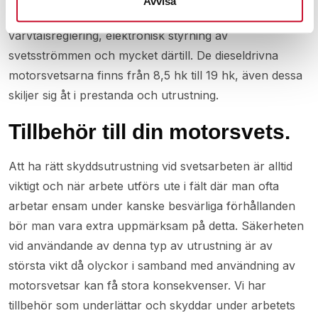
Avvisa
start eller elstart, elektrisk oljevakt, automatisk
varvtalsreglering, elektronisk styrning av
svetsströmmen och mycket därtill. De dieseldrivna
motorsvetsarna finns från 8,5 hk till 19 hk, även dessa
skiljer sig åt i prestanda och utrustning.
Tillbehör till din motorsvets.
Att ha rätt skyddsutrustning vid svetsarbeten är alltid
viktigt och när arbete utförs ute i fält där man ofta
arbetar ensam under kanske besvärliga förhållanden
bör man vara extra uppmärksam på detta. Säkerheten
vid användande av denna typ av utrustning är av
största vikt då olyckor i samband med användning av
motorsvetsar kan få stora konsekvenser. Vi har
tillbehör som underlättar och skyddar under arbetets