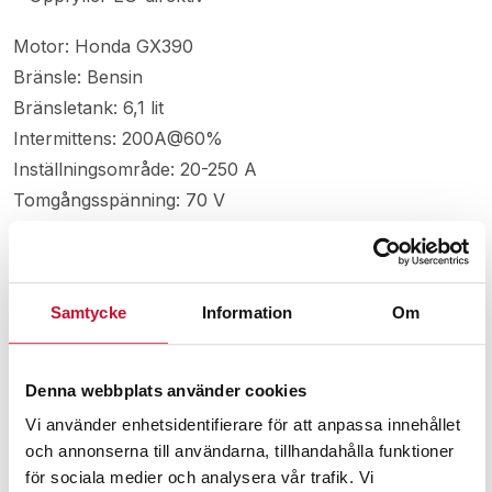
Motor: Honda GX390
Bränsle: Bensin
Bränsletank: 6,1 lit
Intermittens: 200A@60%
Inställningsområde: 20-250 A
Tomgångsspänning: 70 V
Längd kabelsats: 4 m
Skyddsklass: IP23
Mått LxBxH: 626x490x539 mm
Samtycke
Information
Om
Vikt: 71 kg
Datablad Magic Weld 250
Denna webbplats använder cookies
Vi använder enhetsidentifierare för att anpassa innehållet
och annonserna till användarna, tillhandahålla funktioner
Relaterade produkter
för sociala medier och analysera vår trafik. Vi