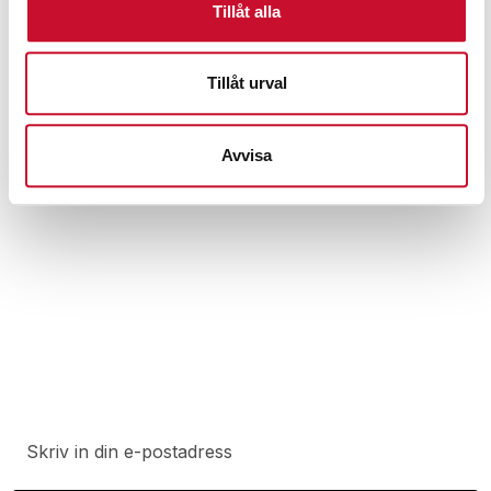
Tillåt alla
Tillåt urval
Motorsvets bensin 8,5 hk Mosa Magic Weld
200
Avvisa
41,900.00
kr
Exkl. moms
Prenumerera på vårt nyhetsbrev för att ta del av
specialerbjudanden, rabatter och nyheter.