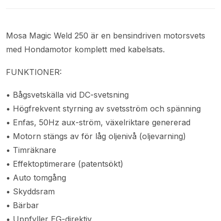
Mosa Magic Weld 250 är en bensindriven motorsvets
med Hondamotor komplett med kabelsats.
FUNKTIONER:
• Bågsvetskälla vid DC-svetsning
• Högfrekvent styrning av svetsström och spänning
• Enfas, 50Hz aux-ström, växelriktare genererad
• Motorn stängs av för låg oljenivå (oljevarning)
• Timräknare
• Effektoptimerare (patentsökt)
• Auto tomgång
• Skyddsram
• Bärbar
• Uppfyller EG-direktiv