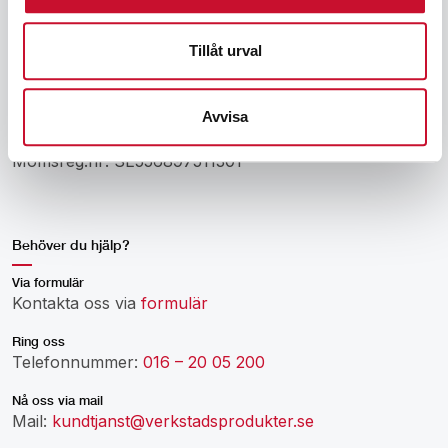
Kullabergsgatan 2
63222 Eskilstuna
Tillåt urval
(Ej butik, endast kontor)
Avvisa
Org.nr: 556897-5113
Momsreg.nr: SE556897511301
Behöver du hjälp?
Via formulär
Kontakta oss via
formulär
Ring oss
Telefonnummer:
016 – 20 05 200
Nå oss via mail
Mail:
kundtjanst@verkstadsprodukter.se