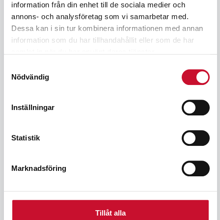
information från din enhet till de sociala medier och
annons- och analysföretag som vi samarbetar med.
Exkl. moms
Dessa kan i sin tur kombinera informationen med annan
information som du har tillhandahållit eller som de har
Sidor
samlat in när du har använt deras tjänster.
Samtyckesval
Så handlar du
Nödvändig
Kundtjänst
Inställningar
Köpvillkor
Om oss
Statistik
Ångra köp
Marknadsföring
Företag
Verkstadsprodukter i Sverige c/o Protekno AB
Tillåt alla