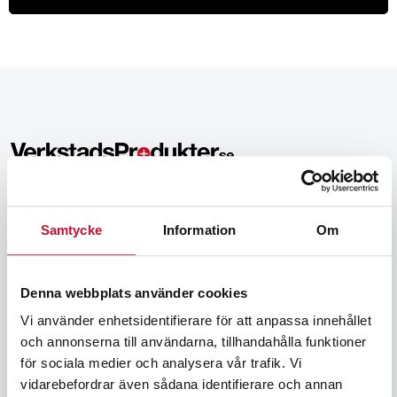
Ingår i Protekno AB som har marknadsfört produkter för
verkstäder sedan 2004. Vi har genom åren arbetat upp ett
Samtycke
Information
Om
brett kontaktnät av leverantörer och har valt ut produkter
av högsta kvalitet för professionellt bruk. I början av 2017
lanserade vi även denna webshop för att Ni som kunder
Denna webbplats använder cookies
enkelt ska kunna se vårt sortiment och beställa när det
Vi använder enhetsidentifierare för att anpassa innehållet
passar Er. Välkomna till en trygg affär i en välsorterad
och annonserna till användarna, tillhandahålla funktioner
butik under ständig uppdatering.
för sociala medier och analysera vår trafik. Vi
vidarebefordrar även sådana identifierare och annan
Exkl/Inkl moms