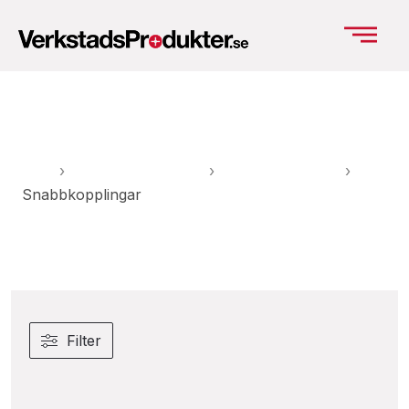
Snabbkopplingar
Hem
›
Elverktyg & Verktyg
›
Tryckluftsverktyg
›
Snabbkopplingar
Filter