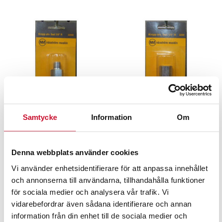
Samtycke
Information
Om
Snabbkoppling Hona –
Snabbkoppling Hona,
utv. 1/4″, 3/8″, 1/2″
inv. 1/4″, 3/8″, 1/2″
Denna webbplats använder cookies
86.00
kr
–
110.00
kr
88.00
kr
–
96.00
kr
Exkl.
Vi använder enhetsidentifierare för att anpassa innehållet
Exkl. moms
moms
och annonserna till användarna, tillhandahålla funktioner
för sociala medier och analysera vår trafik. Vi
vidarebefordrar även sådana identifierare och annan
information från din enhet till de sociala medier och