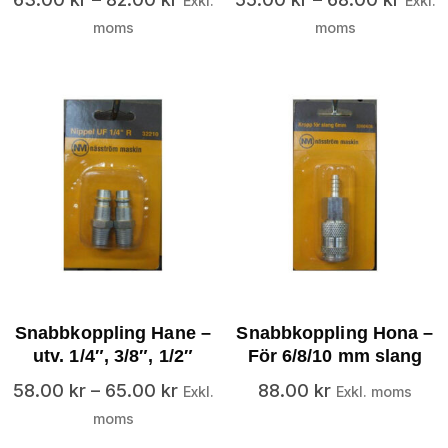
Exkl.
Exkl.
moms
moms
Snabbkoppling Hane –
Snabbkoppling Hona –
utv. 1/4″, 3/8″, 1/2″
För 6/8/10 mm slang
58.00
kr
–
65.00
kr
88.00
kr
Exkl.
Exkl. moms
moms