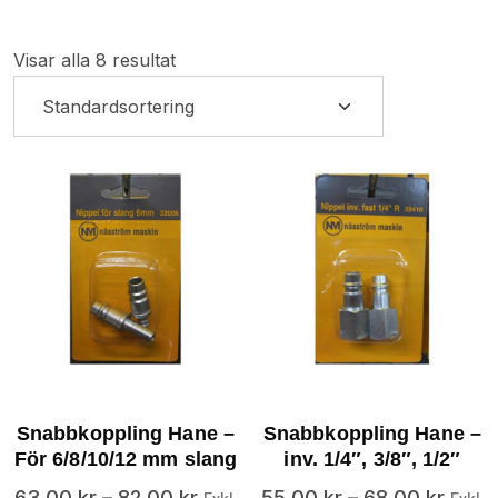
Visar alla 8 resultat
Snabbkoppling Hane –
Snabbkoppling Hane –
För 6/8/10/12 mm slang
inv. 1/4″, 3/8″, 1/2″
63.00
kr
–
82.00
kr
55.00
kr
–
68.00
kr