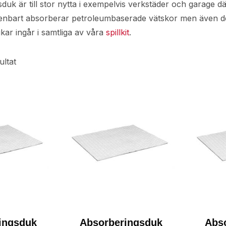
duk är till stor nytta i exempelvis verkstäder och garage d
nbart absorberar petroleumbaserade vätskor men även de s
ar ingår i samtliga av våra
spillkit
.
ultat
ingsduk
Absorberingsduk
Abs