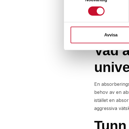
universal 
12.00
kr
–
1,0
mo
Avvisa
Vad ä
univ
En absorberings
behov av en abs
istället en abs
aggressiva väts
Tunn 