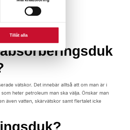
Tillåt alla
n absorberingsduk
?
ade vätskor. Det innebär alltså att om man är i
duk som heter petroleum man ska välja. Önskar man
 även vatten, skärvätskor samt flertalet icke
ringsduk?