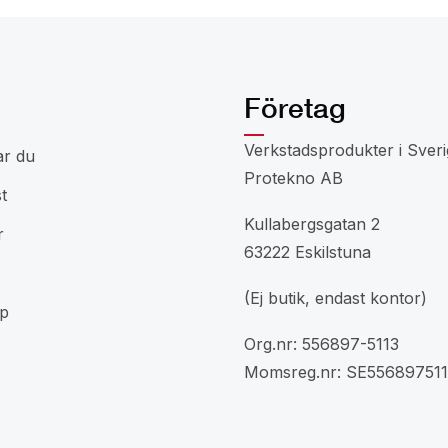
Företag
Verkstadsprodukter i Sveri
ar du
Protekno AB
t
Kullabergsgatan 2
r
63222 Eskilstuna
(Ej butik, endast kontor)
p
Org.nr: 556897-5113
Momsreg.nr: SE556897511