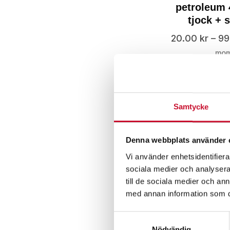
petroleum
tjock + s
20.00
kr
–
99
mo
Samtycke
Denna webbplats använder 
Vi använder enhetsidentifierar
sociala medier och analysera 
till de sociala medier och a
med annan information som du 
Samtyckesval
Absorber
Nödvändig