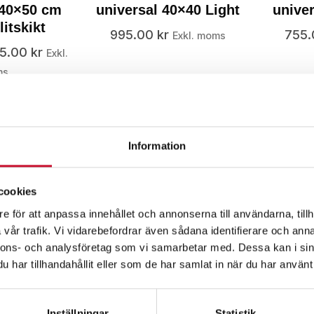
 40×50 cm
universal 40×40 Light
unive
litskikt
995.00
kr
755
Exkl. moms
5.00
kr
Exkl.
ms
Information
cookies
e för att anpassa innehållet och annonserna till användarna, tillh
vår trafik. Vi vidarebefordrar även sådana identifierare och anna
nnons- och analysföretag som vi samarbetar med. Dessa kan i sin
har tillhandahållit eller som de har samlat in när du har använt 
ingsduk
Absorberingsduk
Inställningar
Statistik