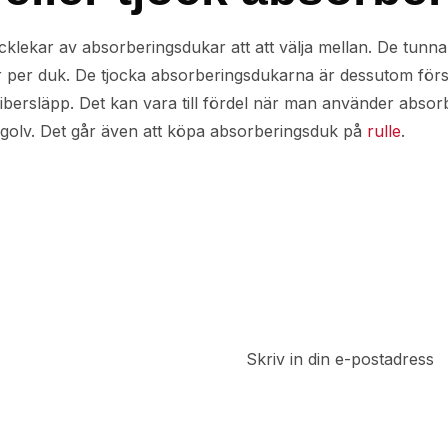
jocklekar av absorberingsdukar att att välja mellan. De tunn
er per duk. De tjocka absorberingsdukarna är dessutom förse
bersläpp. Det kan vara till fördel när man använder absorber
sgolv. Det går även att köpa absorberingsduk på
rulle
.
t
a del av
 rabatter