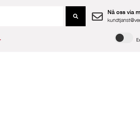
Nå oss via m
kundtjanst@ve
E