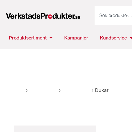
Produktsortiment
Kampanjer
Kundservice
Dukar
Hem
›
Absorbenter
›
Absorbering
›
Dukar