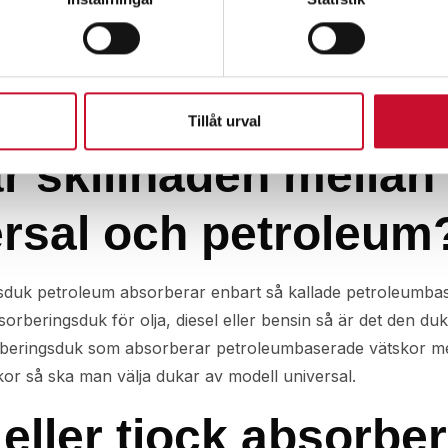
40×50 tunn
universal 40×50 tjock +
slitskikt
80.00
kr
Exkl.
20.00
kr
–
995.00
kr
Exkl.
ms
moms
Tillåt urval
r skillnaden mella
ersal och petroleum
duk petroleum absorberar enbart så kallade petroleumbaser
orberingsduk för olja, diesel eller bensin så är det den 
orberingsduk som absorberar petroleumbaserade vätskor men
kor så ska man välja dukar av modell universal.
eller tjock absorbe