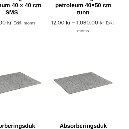
eum 40 x 40 cm
petroleum 40×50 cm
SMS
tunn
.00
kr
12.00
kr
–
1,080.00
kr
Exkl. moms
Exkl.
moms
orberingsduk
Absorberingsduk