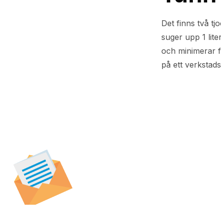
Det finns två t
suger upp 1 lit
och minimerar fi
på ett verkstad
Prenumerera på vår
nyhetsbrev för att t
specialerbjudanden,
och nyheter.