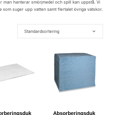
är man hanterar smörjmedel och spill kan uppstå. Vi
om suger upp vatten samt flertalet övriga vätskor.
orberingsduk
Absorberingsduk