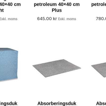
 40×40 cm
petroleum 40×40 cm
petrol
ht
Plus
645.00
kr
780
Exkl. moms
Exkl. moms
ingsduk
Absorberingsduk
Abs