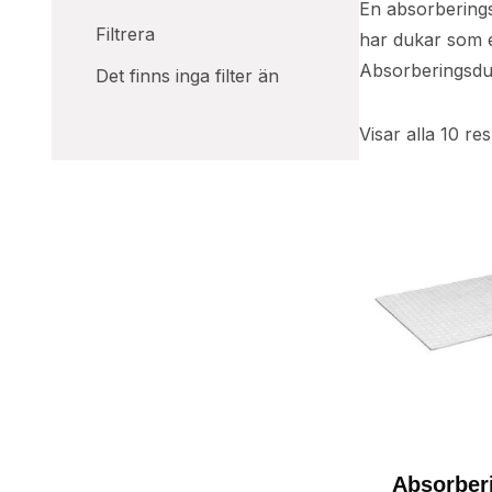
En absorberings
Filtrera
har dukar som e
Absorberingsduk
Det finns inga filter än
Visar alla 10 res
Absorber