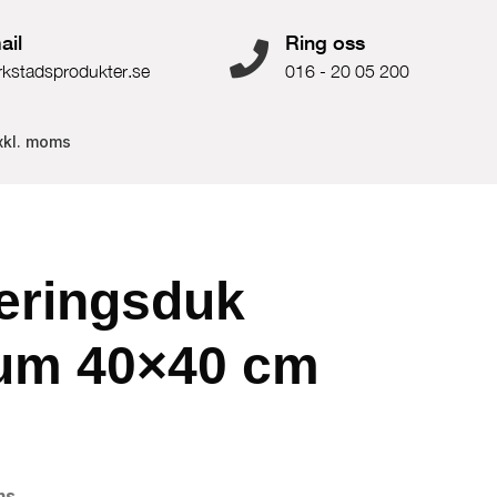
ail
Ring oss
rkstadsprodukter.se
016 - 20 05 200
xkl. moms
eringsduk
eum 40×40 cm
ms