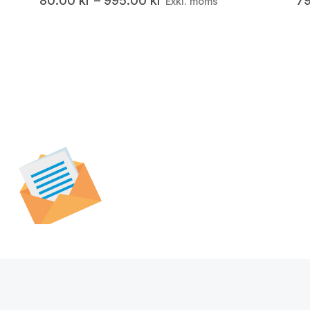
80.00
kr
–
995.00
kr
7
Exkl. moms
Prenumerera på vår
nyhetsbrev för att t
specialerbjudanden,
och nyheter.