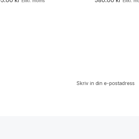
95.00
kr
580.00
kr
Exkl. moms
Exkl. m
t
a del av
 rabatter