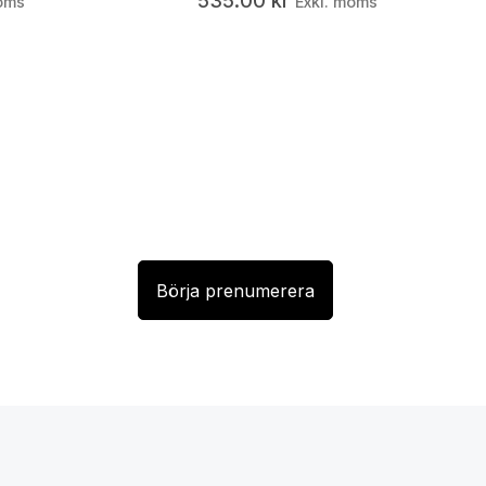
535.00
kr
oms
Exkl. moms