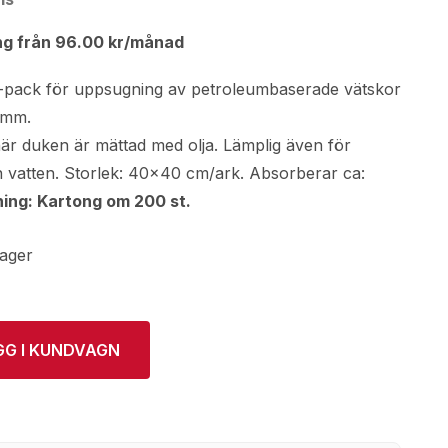
ng från
96.00
kr
/månad
-pack för uppsugning av petroleumbaserade vätskor
l mm.
när duken är mättad med olja. Lämplig även för
ån vatten. Storlek: 40×40 cm/ark. Absorberar ca:
ing: Kartong om 200 st.
lager
GG I KUNDVAGN