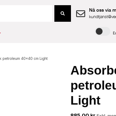
Nå oss via m
kundtjanst@ve
E
k petroleum 40×40 cm Light
Absorb
petrol
Light
885.00
kr
Exkl. mo