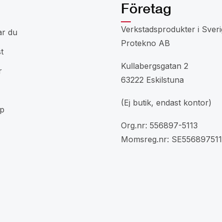
Företag
Verkstadsprodukter i Sveri
ar du
Protekno AB
t
Kullabergsgatan 2
r
63222 Eskilstuna
(Ej butik, endast kontor)
p
Org.nr: 556897-5113
Momsreg.nr: SE556897511