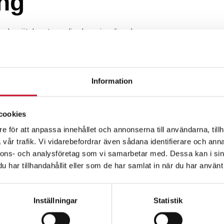
ng
e vätskor t.ex olja, bensin, diesel mm.
Lämplig även för separation av oljor från vatten.
Information
cookies
e för att anpassa innehållet och annonserna till användarna, tillh
vår trafik. Vi vidarebefordrar även sådana identifierare och anna
nnons- och analysföretag som vi samarbetar med. Dessa kan i sin
har tillhandahållit eller som de har samlat in när du har använt 
Inställningar
Statistik
Relaterade produkte