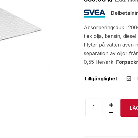
Delbetalni
Absorberingsduk i 200
t.ex olja, bensin, diese
Flyter på vatten även 
separation av oljor fr
0,55 liter/ark.
Förpackn
Tillgänglighet:
I 
LÄ