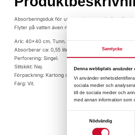
Produktbeskrivni
Absorberingsduk för uppsugning av petroleumbaserad
Flyter på vatten även när duken är mättad med olja. 
Ark: 40×40 cm. Tunn.
Samtycke
Absorberar ca: 0,55 liter/ark.
Perforering: Singel.
Slitskikt: Nej.
Denna webbplats använder 
Förpackning: Kartong om 200 st.
Vi använder enhetsidentifierar
Färg: Vit.
sociala medier och analysera 
till de sociala medier och a
med annan information som du 
Samtyckesval
Nödvändig