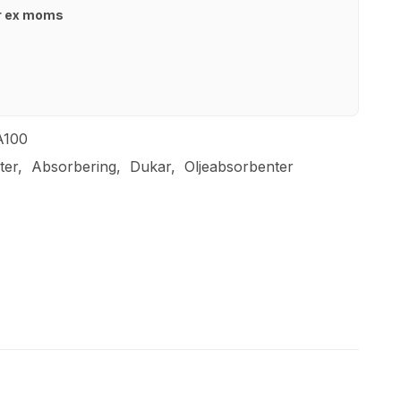
kr ex moms
A100
ter
Absorbering
Dukar
Oljeabsorbenter