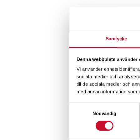
Varfö
Samtycke
Alla maskiner o
livslängden nega
kunna applicera 
Denna webbplats använder 
och marinor med
Vi använder enhetsidentifierar
sociala medier och analysera 
Att t
till de sociala medier och a
med annan information som du 
När man ska köpa
Samtyckesval
punkter som kan
Nödvändig
•Batteridriven 