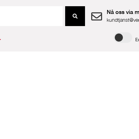
Nå oss via m
kundtjanst@ve
E