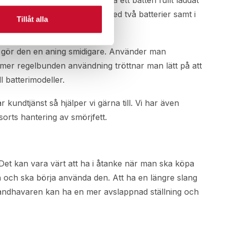
okt val. Tänk då på att alltid ha ett batteri fullt laddat
rutor på marknaden levereras med två batterier samt i
Tillåt alla
 med utanför verkstaden.
lket gör den en aning smidigare. Använder man
d mer regelbunden användning tröttnar man lätt på att
l batterimodeller.
 kundtjänst så hjälper vi gärna till. Vi har även
sorts hantering av smörjfett.
 Det kan vara värt att ha i åtanke när man ska köpa
 och ska börja använda den. Att ha en längre slang
 handhavaren kan ha en mer avslappnad ställning och