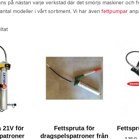
nns på nästan varje verkstad där det smörjs maskiner och fo
t antal modeller i vårt sortiment. Vi har även
fettpumpar
anpa
ltat
a 21V för
Fettspruta för
Fettsp
patroner
dragspelspatroner från