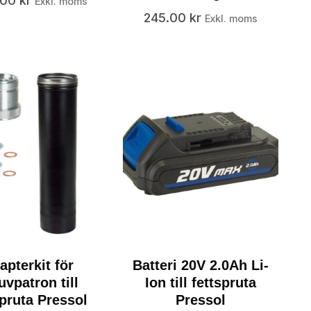
0.00
kr
Exkl. moms
245.00
kr
Exkl. moms
apterkit för
Batteri 20V 2.0Ah Li-
uvpatron till
Ion till fettspruta
spruta Pressol
Pressol