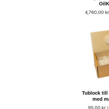
Oil
4,760.00
k
Tublock till
med m
95.00
kr
E