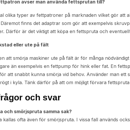
ettpatron avser man använda fettsprutan till?
tal olika typer av fettpatroner på marknaden vilket gör att a
. Däremot finns det adaptrar som gör att exempelvis skruvpa
r. Därför är det viktigt att köpa en fettspruta och eventu
stad eller ute på fält
ten att smörja maskiner ute på fält är för många nödvändig
re än exempelvis en fettpump för hink eller fat. En fettspru
för att snabbt kunna smörja vid behov. Använder man ett sty
rögt i kyla. Tänk därför på att om möjligt förvara fettsprut
frågor och svar
ta och smörjspruta samma sak?
a kallas ofta även för smörjspruta. I vissa fall används också