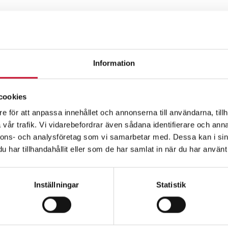
r behövs en fettspr
Information
ch fordon behöver smörjas med jämna mellanrum för att sl
tivt på maskindelar. Det är lika viktigt som att byta olja och 
smörjfettet är både praktiskt och i stort sett kladdfritt. 
cookies
 mera är fettsprutan ett givet hjälpmedel.
e för att anpassa innehållet och annonserna till användarna, tillh
vår trafik. Vi vidarebefordrar även sådana identifierare och anna
änka på vid köp av f
nnons- och analysföretag som vi samarbetar med. Dessa kan i sin
har tillhandahållit eller som de har samlat in när du har använt 
 fettspruta, som ofta även kallas smörjspruta, finns det ett
 underlätta valet av modell:
Inställningar
Statistik
eller manuell fettspruta?