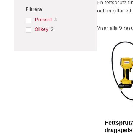
En fettspruta fi
Filtrera
och ni hittar et
Pressol
4
Visar alla 9 resu
Oilkey
2
Fettsprut
dragspels