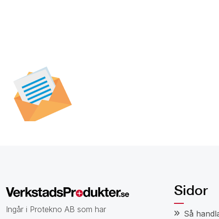
Prenumerera på vår
nyhetsbrev för att t
specialerbjudanden,
och nyheter.
Sidor
Ingår i Protekno AB som har
Så handl