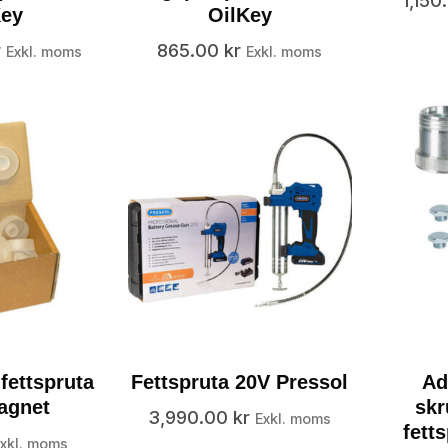
1,15
Key
OilKey
r
865.00
kr
Exkl. moms
Exkl. moms
 fettspruta
Fettspruta 20V Pressol
Ad
agnet
skr
3,990.00
kr
Exkl. moms
fett
xkl. moms