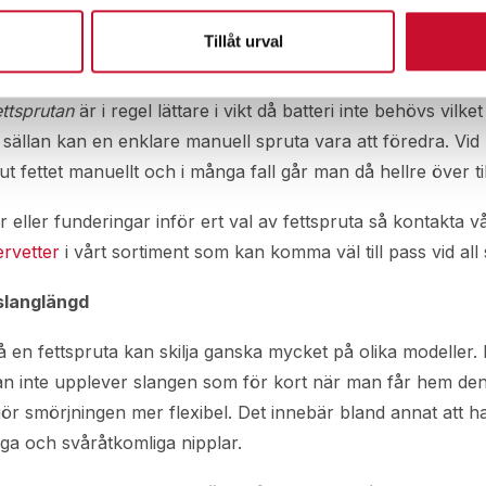
 mycket och ofta kan en
batteridriven fettspruta
vara ett kl
nödigt stillestånd i arbetet. De flesta batteridrivna smörjsp
Tillåt urval
stöttålig och säker förvaring samt för att enkelt kunna tas
ttsprutan
är i regel lättare i vikt då batteri inte behövs vi
 sällan kan en enklare manuell spruta vara att föredra. Vi
fettet manuellt och i många fall går man då hellre över til
 eller funderingar inför ert val av fettspruta så kontakta vår
ervetter
i vårt sortiment som kan komma väl till pass vid all 
slanglängd
 en fettspruta kan skilja ganska mycket på olika modeller.
an inte upplever slangen som för kort när man får hem den
gör smörjningen mer flexibel. Det innebär bland annat att
nga och svåråtkomliga nipplar.