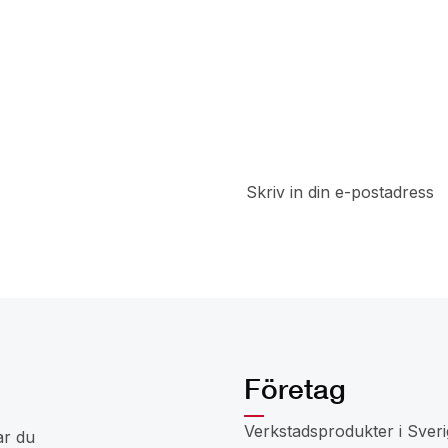
t
a del av
 rabatter
Företag
Verkstadsprodukter i Sveri
ar du