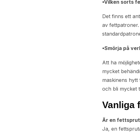
•Vilken sorts f
Det finns ett an
av fettpatroner
standardpatrone
•Smörja på verk
Att ha möjlighe
mycket behändiga
maskinens hytt 
och bli mycket t
Vanliga 
Är en fettspru
Ja, en fettsprut