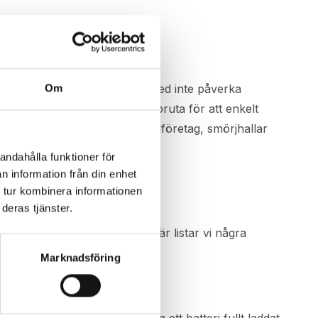
uta?
Om
ippa onödigt slitage och därmed inte påverka
filter. Att då använda en fettspruta för att enkelt
Hos många lantbruk, entreprenadföretag, smörjhallar
andahålla funktioner för
n information från din enhet
ettspruta
 tur kombinera informationen
deras tjänster.
 par saker att ha i åtanke. Här listar vi några
Marknadsföring