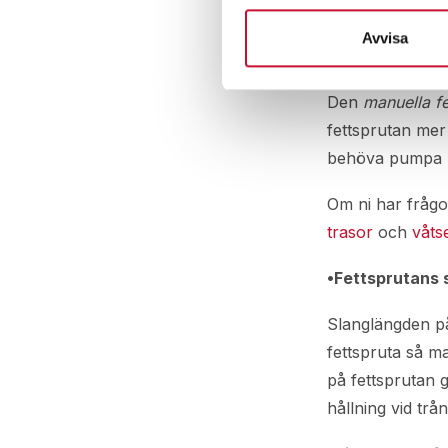
Om man smörjer
för att slippa o
Avvisa
hård väska för 
Den
manuella fe
fettsprutan mer
behöva pumpa ut 
Om ni har frågor
trasor
och
våts
•Fettsprutans 
Slanglängden på
fettspruta så m
på fettsprutan 
hållning vid trå