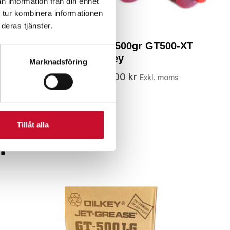
n information från din enhet
 tur kombinera informationen
deras tjänster.
Dragspelspatroner 500gr GT500-XT
OilKey
Marknadsföring
134.00
kr
–
2,295.00
kr
Exkl. moms
Tillåt alla
r