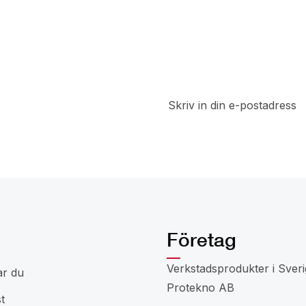
t
a del av
 rabatter
Företag
Verkstadsprodukter i Sveri
ar du
Protekno AB
t