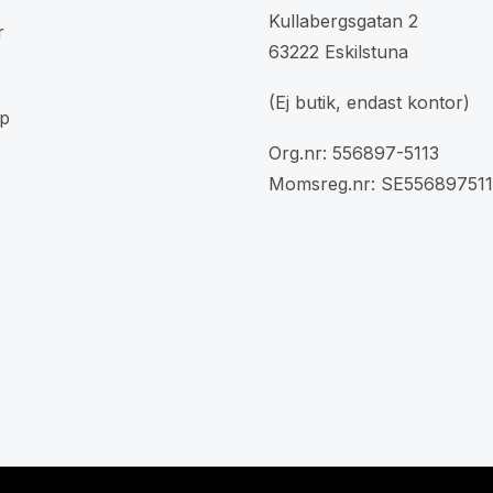
Kullabergsgatan 2
r
63222 Eskilstuna
(Ej butik, endast kontor)
p
Org.nr: 556897-5113
Momsreg.nr: SE556897511