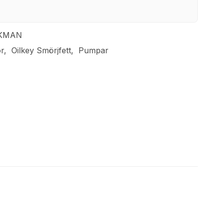
KMAN
or
Oilkey Smörjfett
Pumpar