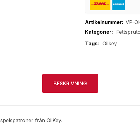
Artikelnummer:
VP-O
Fettsprut
Tags:
Oilkey
BESKRIVNING
spelspatroner från OilKey.