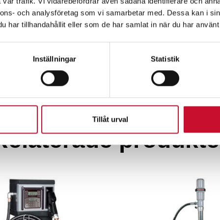
vår trafik. Vi vidarebefordrar även sådana identifierare och anna
nnons- och analysföretag som vi samarbetar med. Dessa kan i sin
har tillhandahållit eller som de har samlat in när du har använt 
Fettspruta 21V för dragspelspatroner
OilKey
Inställningar
Statistik
4,760.00
kr
Exkl. moms
Tillåt urval
Relaterade produkte