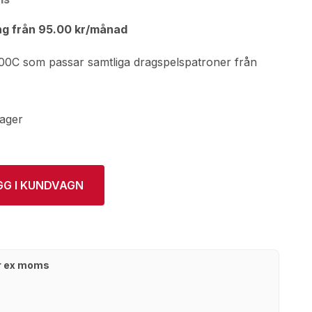
ng från
95.00
kr
/månad
800C som passar samtliga dragspelspatroner från
lager
GG I KUNDVAGN
kr ex moms