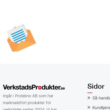
Prenumerera på vår
nyhetsbrev för att t
specialerbjudanden,
och nyheter.
Sidor
Ingår i Protekno AB som har
Så handl
marknadsfört produkter för
Kundtjäns
verkstäder sedan 2004. Vi har