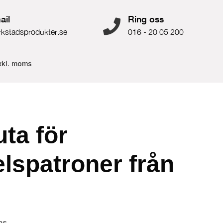
ail
Ring oss
rkstadsprodukter.se
016 - 20 05 200
xkl. moms
uta för
lspatroner från
ms