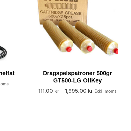
helfat
Dragspelspatroner 500gr
GT500-LG OilKey
moms
111.00
kr
–
1,995.00
kr
Exkl. moms