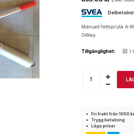
Delbetalni
Manuell fettspruta A-
OilKey.
Tillgänglighet:
I 
LÄ
Fri frakt från 1000 
Trygg betalning
Låga priser