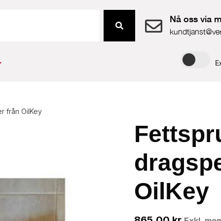
Nå oss via m
kundtjanst@ve
E
r från OilKey
Fettspr
dragspe
OilKey
865.00
kr
Exkl. mo