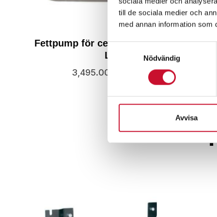
sociala medier och analysera 
till de sociala medier och a
med annan information som du 
Fettpump för centralsmörjning Con
Samtyckesval
Lube
Nödvändig
3,495.00
kr
Exkl. moms
Avvisa