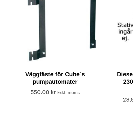
Väggfäste för Cube´s
Dies
pumpautomater
230
550.00
kr
Exkl. moms
23,