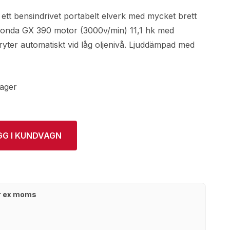
t bensindrivet portabelt elverk med mycket brett
onda GX 390 motor (3000v/min) 11,1 hk med
ryter automatiskt vid låg oljenivå. Ljuddämpad med
lager
GG I KUNDVAGN
kr ex moms