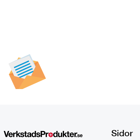
Prenumerera på vår
nyhetsbrev för att t
specialerbjudanden,
och nyheter.
Sidor