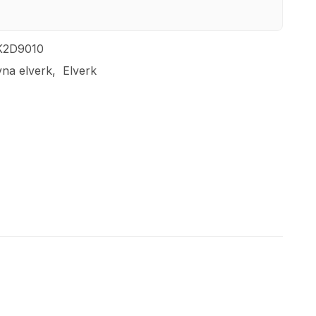
K2D9010
vna elverk
Elverk