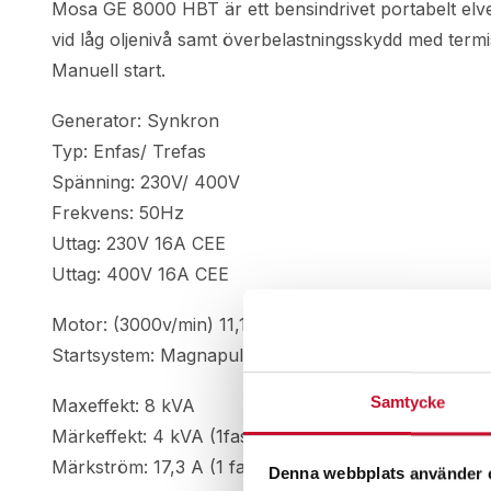
Mosa GE 8000 HBT är ett bensindrivet portabelt el
vid låg oljenivå samt överbelastningsskydd med term
Manuell start.
Generator: Synkron
Typ: Enfas/ Trefas
Spänning: 230V/ 400V
Frekvens: 50Hz
Uttag: 230V 16A CEE
Uttag: 400V 16A CEE
Motor: (3000v/min) 11,1 hk
Startsystem: Magnapull
Samtycke
Maxeffekt: 8 kVA
Märkeffekt: 4 kVA (1fas) 7 kVA (3fas)
Märkström: 17,3 A (1 fas) 10,1 A (3 fas)
Denna webbplats använder 