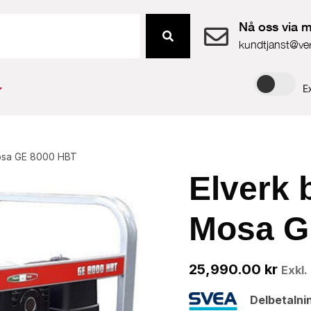
Nå oss via m
kundtjanst@ve
E
Mosa GE 8000 HBT
Elverk 
Mosa G
25,990.00
kr
Exkl
Delbetalni