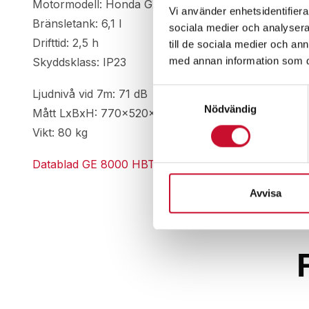
Motormodell: Honda GX390
Vi använder enhetsidentifierar
Bränsletank: 6,1 l
sociala medier och analysera 
Drifttid: 2,5 h
till de sociala medier och a
med annan information som du 
Skyddsklass: IP23
Samtyckesval
Ljudnivå vid 7m: 71 dB
Nödvändig
Mått LxBxH: 770x520x650 mm
Vikt: 80 kg
Datablad GE 8000 HBT
Avvisa