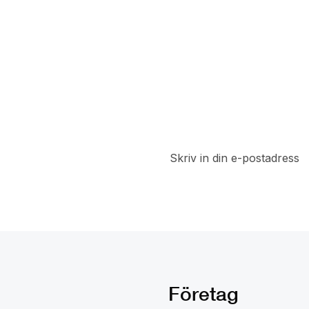
t
a del av
 rabatter
Företag