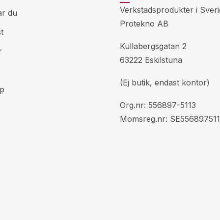
Verkstadsprodukter i Sveri
ar du
Protekno AB
t
Kullabergsgatan 2
r
63222 Eskilstuna
(Ej butik, endast kontor)
p
Org.nr: 556897-5113
Momsreg.nr: SE556897511