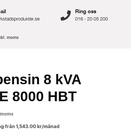
ail
Ring oss
rkstadsprodukter.se
016 - 20 05 200
xkl. moms
bensin 8 kVA
E 8000 HBT
. moms
ng från
1,543.00
kr
/månad