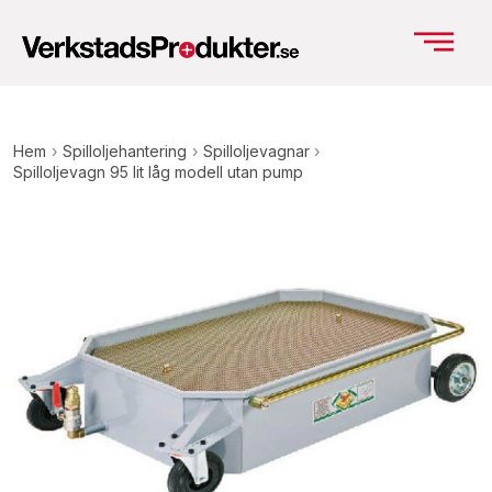
Hem
›
Spilloljehantering
›
Spilloljevagnar
›
Spilloljevagn 95 lit låg modell utan pump