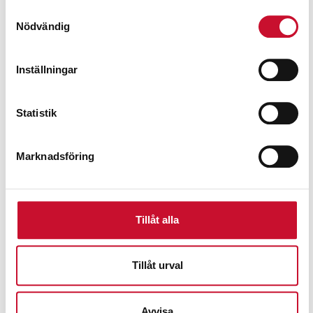
Samtyckesval
Nödvändig
Inställningar
Statistik
Marknadsföring
Spilloljepump membran
17,490.00
kr
Tillåt alla
Exkl. moms
Tillåt urval
Avvisa