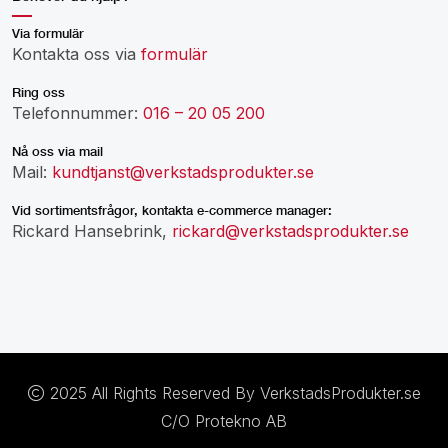
Via formulär
Kontakta oss via
formulär
Ring oss
Telefonnummer:
016 – 20 05 200
Nå oss via mail
Mail:
kundtjanst@verkstadsprodukter.se
Vid sortimentsfrågor, kontakta e-commerce manager:
Rickard Hansebrink,
rickard@verkstadsprodukter.se
2025 All Rights Reserved By VerkstadsProdukter.se
C/O Protekno AB