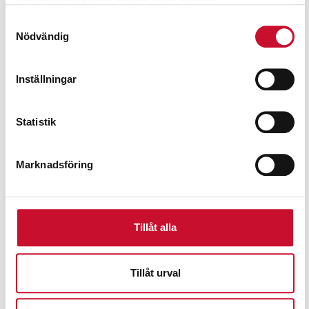
samlat in när du har använt deras tjänster.
Samtyckesval
Nödvändig
Inställningar
Statistik
Marknadsföring
Spilloljevinda med 10 m slang
Tillåt alla
8,390.00
kr
Exkl. moms
Tillåt urval