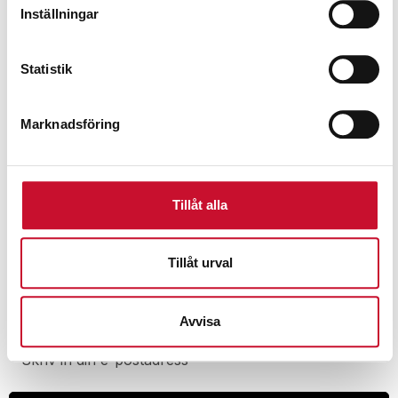
Inställningar
Statistik
Väggfäste för Cube´s pumpautomater
Marknadsföring
550.00
kr
Exkl. moms
Tillåt alla
Tillåt urval
Prenumerera på vårt nyhetsbrev för att ta del av
specialerbjudanden, rabatter och nyheter.
Avvisa