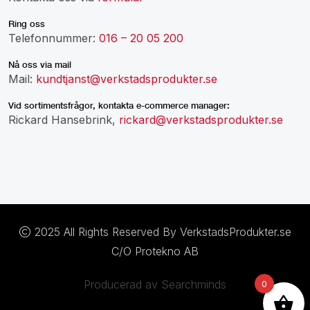
Ring oss
Telefonnummer:
016 – 20 05 200
Nå oss via mail
Mail:
kundtjanst@verkstadsprodukter.se
Vid sortimentsfrågor, kontakta e-commerce manager:
Rickard Hansebrink,
rickard@verkstadsprodukter.se
2025 All Rights Reserved By VerkstadsProdukter.se
C/O Protekno AB
Producerad av Searchminds
0