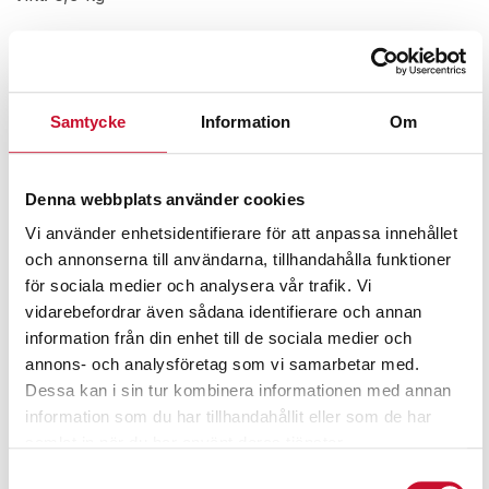
Relaterade produkter
Samtycke
Information
Om
Denna webbplats använder cookies
Vi använder enhetsidentifierare för att anpassa innehållet
och annonserna till användarna, tillhandahålla funktioner
för sociala medier och analysera vår trafik. Vi
vidarebefordrar även sådana identifierare och annan
information från din enhet till de sociala medier och
annons- och analysföretag som vi samarbetar med.
Dessa kan i sin tur kombinera informationen med annan
information som du har tillhandahållit eller som de har
samlat in när du har använt deras tjänster.
Samtyckesval