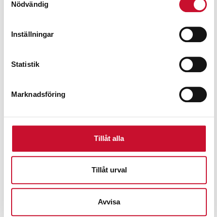
Nödvändig
Inställningar
Statistik
Marknadsföring
Manuellt oljehandtag
590.00
kr
Exkl. moms
Tillåt alla
Tillåt urval
Avvisa
Prenumerera på vårt nyhetsbrev för att ta del av