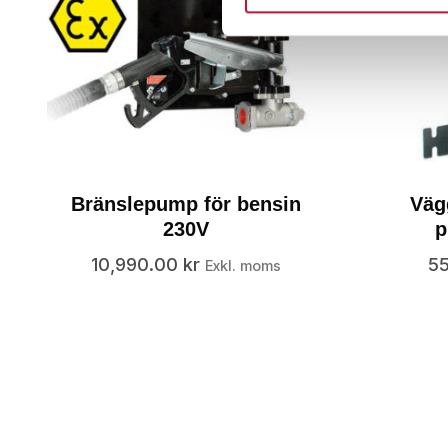
Bränslepump för bensin
Väg
230V
p
10,990.00
kr
5
Exkl. moms