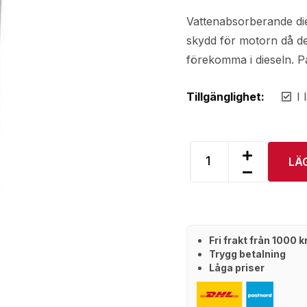
Vattenabsorberande diese
skydd för motorn då de
förekomma i dieseln. P
Tillgänglighet:
I 
LÄ
Fri frakt från 1000 
Trygg betalning
Låga priser