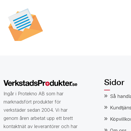
Prenumerera på vår
nyhetsbrev för att t
specialerbjudanden,
och nyheter.
Sidor
Ingår i Protekno AB som har
Så handl
marknadsfört produkter för
Kundtjäns
verkstäder sedan 2004. Vi har
genom åren arbetat upp ett brett
Köpvillko
kontaktnät av leverantörer och har
Om oss