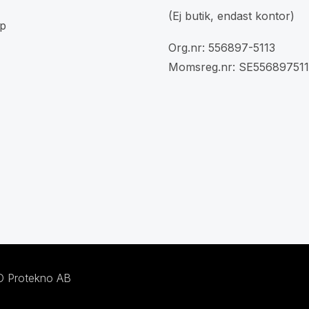
(Ej butik, endast kontor)
p
Org.nr: 556897-5113
Momsreg.nr: SE556897511
/O Protekno AB