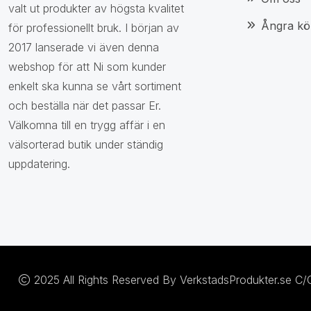
valt ut produkter av högsta kvalitet
Ångra kö
för professionellt bruk. I början av
2017 lanserade vi även denna
webshop för att Ni som kunder
enkelt ska kunna se vårt sortiment
och beställa när det passar Er.
Välkomna till en trygg affär i en
välsorterad butik under ständig
uppdatering.
2025 All Rights Reserved By VerkstadsProdukter.se C