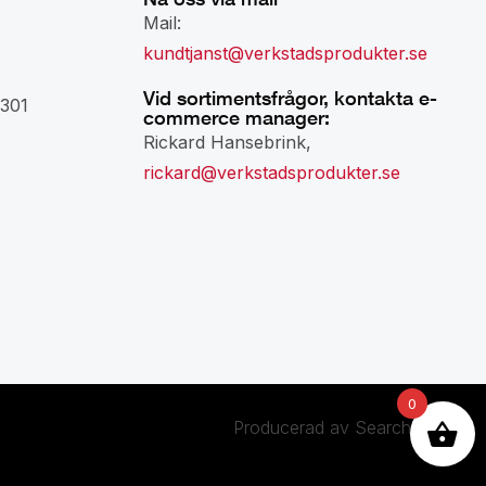
Mail:
kundtjanst@verkstadsprodukter.se
Vid sortimentsfrågor, kontakta e-
301
commerce manager:
Rickard Hansebrink,
rickard@verkstadsprodukter.se
0
Producerad av Searchminds