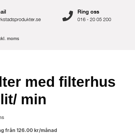
ail
Ring oss
rkstadsprodukter.se
016 - 20 05 200
xkl. moms
lter med filterhus
it/ min
ms
ng från
126.00
kr
/månad