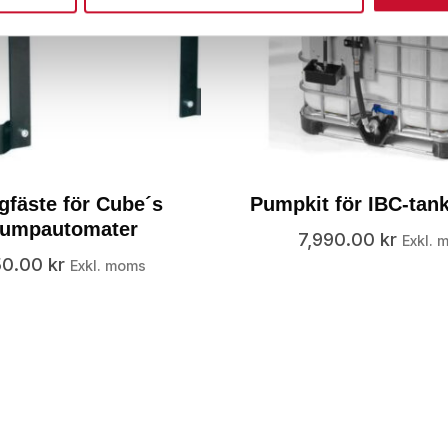
gfäste för Cube´s
Pumpkit för IBC-tan
umpautomater
7,990.00
kr
Exkl. 
50.00
kr
Exkl. moms