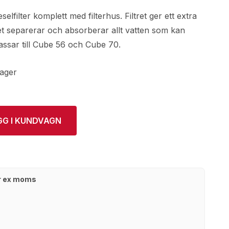
lfilter komplett med filterhus. Filtret ger ett extra
t separerar och absorberar allt vatten som kan
assar till Cube 56 och Cube 70.
lager
GG I KUNDVAGN
kr ex moms