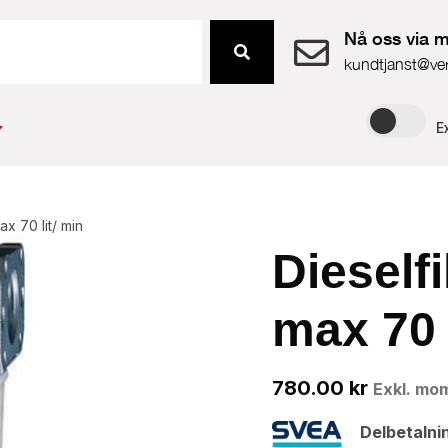
Nå oss via m
kundtjanst@ve
E
ax 70 lit/ min
Dieselfi
max 70 l
780.00
kr
Exkl. mo
Delbetalni