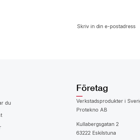
t
a del av
 rabatter
Företag
Verkstadsprodukter i Sveri
ar du
Protekno AB
t
Kullabergsgatan 2
r
63222 Eskilstuna