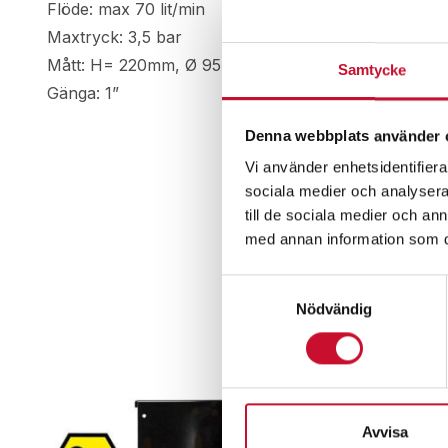
Flöde: max 70 lit/min
Maxtryck: 3,5 bar
Mått: H= 220mm, Ø 95mm
Samtycke
Gänga: 1”
Denna webbplats använder 
Vi använder enhetsidentifierar
sociala medier och analysera 
till de sociala medier och a
med annan information som du 
Samtyckesval
Nödvändig
Avvisa