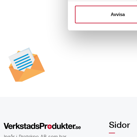
Avvisa
Prenumerera på vår
nyhetsbrev för att t
specialerbjudanden,
och nyheter.
Sidor
Ingår i Protekno AB som har