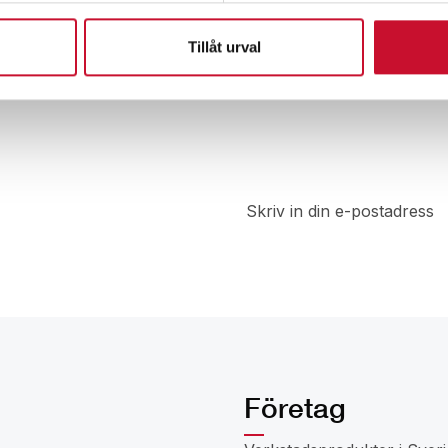
Tillåt urval
t
a del av
 rabatter
Företag