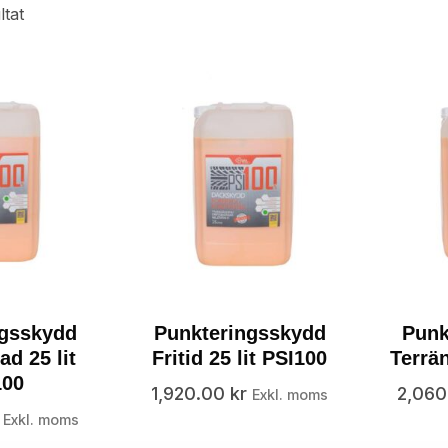
ltat
ngsskydd
Punkteringsskydd
Punk
ad 25 lit
Fritid 25 lit PSI100
Terrän
100
1,920.00
kr
2,06
Exkl. moms
Exkl. moms