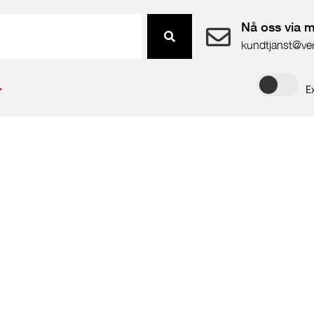
Nå oss via m
kundtjanst@ve
E