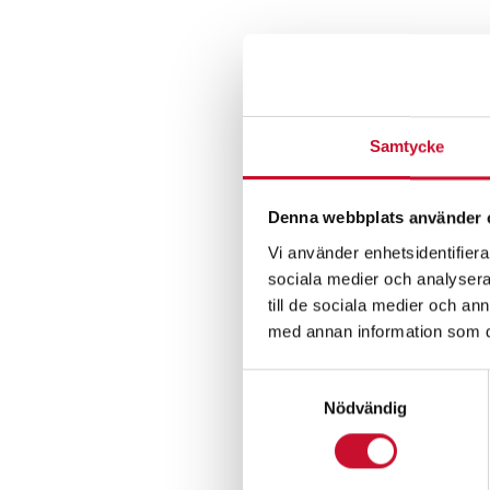
Samtycke
Denna webbplats använder 
Vi använder enhetsidentifierar
sociala medier och analysera 
till de sociala medier och a
Manu
med annan information som du 
påfyllnad
Samtyckesval
punkteri
Nödvändig
PSI
1,090.00
kr