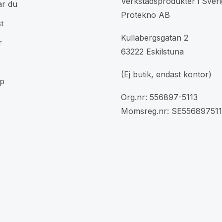
Verkstadsprodukter i Sveri
ar du
Protekno AB
t
Kullabergsgatan 2
r
63222 Eskilstuna
(Ej butik, endast kontor)
p
Org.nr: 556897-5113
Momsreg.nr: SE556897511