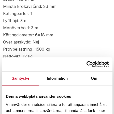
Minsta krokavstånd: 26 mm
Kättingparter: 1
Lyfthöjd: 3 m
Manöverhöjd: 3 m
Kättingdiameter: 6×18 mm
Överlastskydd: Nej
Provbelastning_ 1500 kg
Nettovikt: 12 kg
Maxlast: 1000 kg
Passande toppkrok:
VP-243896354
Samtycke
Information
Om
Passande lastkrok:
VP-243895976
Denna webbplats använder cookies
Manual snabblyftblock Gigant
Vi använder enhetsidentifierare för att anpassa innehållet
och annonserna till användarna, tillhandahålla funktioner