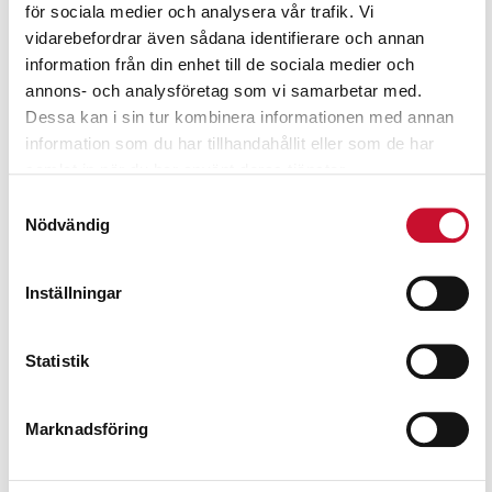
för sociala medier och analysera vår trafik. Vi
Relaterade produkter
vidarebefordrar även sådana identifierare och annan
information från din enhet till de sociala medier och
annons- och analysföretag som vi samarbetar med.
Dessa kan i sin tur kombinera informationen med annan
information som du har tillhandahållit eller som de har
samlat in när du har använt deras tjänster.
Samtyckesval
Nödvändig
Inställningar
Statistik
Marknadsföring