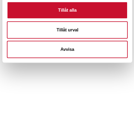
Tillåt alla
Tillåt urval
Oljetratt i polyetylen
Avvisa
115.00
kr
–
125.00
kr
Exkl. moms
Prenumerera på vårt nyhetsbrev för att ta del av
specialerbjudanden, rabatter och nyheter.