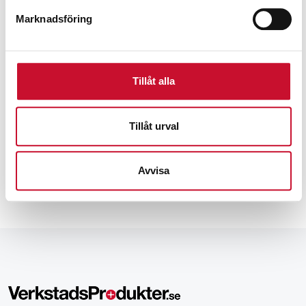
Marknadsföring
Prenumerera på vårt nyhetsbrev för att ta del av
Tillåt alla
specialerbjudanden, rabatter och nyheter.
Tillåt urval
Avvisa