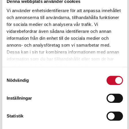
Denna webbplats använder cookies
Vi använder enhetsidentifierare för att anpassa innehållet
och annonserna till användarna, tillhandahålla funktioner
för sociala medier och analysera vår trafik. Vi
vidarebefordrar även sådana identifierare och annan
information från din enhet till de sociala medier och
annons- och analysföretag som vi samarbetar med.
Dessa kan i sin tur kombinera informationen med annan
information som du har tillhandahållit eller som de har
samlat in när du har använt deras tjänster.
Samtyckesval
Nödvändig
Taggar till dieselpump Cube 70 MC 10 st
Inställningar
1,990.00
kr
Exkl. moms
Statistik