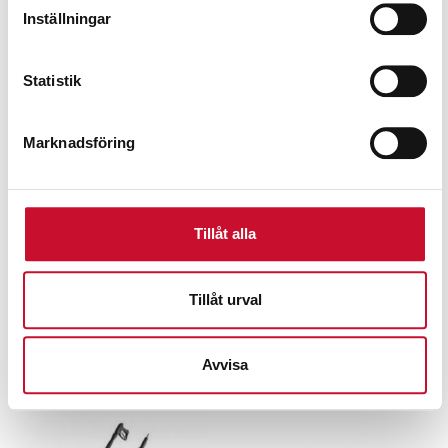
Inställningar
Statistik
Marknadsföring
Tillåt alla
Hetvattentvätt Therm
Bensindriven
1200 RP Kränzle
högtryckstvätt Petro
16/220
Tillåt urval
65,500.00
kr
Exkl. moms
39,500.00
kr
Exkl. moms
Avvisa