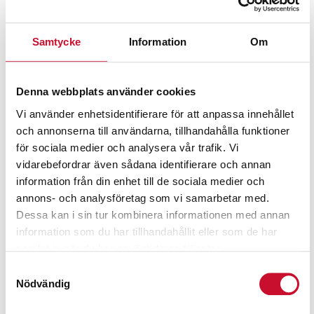
65,600.00
kr
71,600.00
kr
Exkl. moms
Exkl. moms
Samtycke
Information
Om
Denna webbplats använder cookies
Vi använder enhetsidentifierare för att anpassa innehållet
och annonserna till användarna, tillhandahålla funktioner
för sociala medier och analysera vår trafik. Vi
vidarebefordrar även sådana identifierare och annan
information från din enhet till de sociala medier och
annons- och analysföretag som vi samarbetar med.
Dessa kan i sin tur kombinera informationen med annan
Hetvattentvätt Therm
Hetvattentvätt Therm
information som du har tillhandahållit eller som de har
1017 Kränzle
1165-1 Kränzle
samlat in när du har använt deras tjänster.
47,900.00
kr
69,900.00
kr
Samtyckesval
Exkl. moms
Exkl. moms
Nödvändig