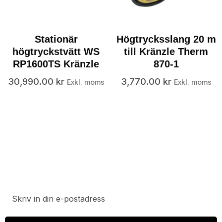
Stationär
Högtrycksslang 20 m
högtryckstvätt WS
till Kränzle Therm
RP1600TS Kränzle
870-1
30,990.00
kr
3,770.00
kr
Exkl. moms
Exkl. moms
Prenumerera på vårt nyhetsbrev för att ta del av
specialerbjudanden, rabatter och nyheter.