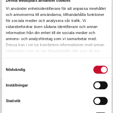
Denna webbplats använder cookies
Vi använder enhetsidentifierare för att anpassa innehållet
och annonserna till användarna, tillhandahålla funktioner
för sociala medier och analysera vår trafik. Vi
Prenumerera på vårt nyhetsbrev för att ta del av
specialerbjudanden, rabatter och nyheter.
vidarebefordrar även sådana identifierare och annan
information från din enhet till de sociala medier och
annons- och analysföretag som vi samarbetar med.
Dessa kan i sin tur kombinera informationen med annan
information som du har tillhandahållit eller som de har
samlat in när du har använt deras tjänster.
Samtyckesval
Nödvändig
Inställningar
Statistik
Ingår i Protekno AB som har marknadsfört produkter för