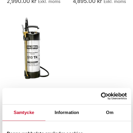
2,990.00
kr
4,895.00
kr
Exkl. moms
Exkl. moms
Koncentratspruta 10
lit Gloria 510 TK
3,260.00
kr
Exkl. moms
Samtycke
Information
Om