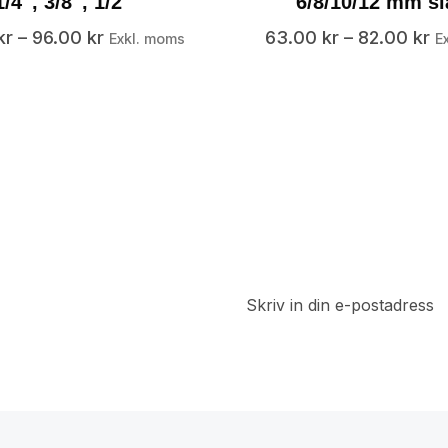
1/4″, 3/8″, 1/2″
6/8/10/12 mm s
kr
–
96.00
kr
63.00
kr
–
82.00
kr
Exkl. moms
E
t
a del av
 rabatter