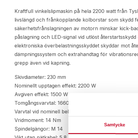
Kraftfull vinkelslipmaskin på hela 2200 watt från
livslängd och frånkopplande kolborstar som skydd f
säkerhetsfrånslagningen av motorn minskar kick-back
påslagning och LED-signal vid utlöst återstartsskydd 
elektroniska överbelastningsskyddet skyddar mot åt
dämpningssystem och extrahandtag för vibrationsredu
grepp även vid kapning.
Skivdiameter: 230 mm
Nominellt upptagen effekt: 2200 W
Avgiven effekt: 1500 W
Tomgångsvarvtal: 16600 /min
Varvtal vid nominell belastning: 4600 /min
Vridmoment: 14 Nm
Samtycke
Spindelgängor: M 14
Vikt utan nätkabel: 5,8 kg