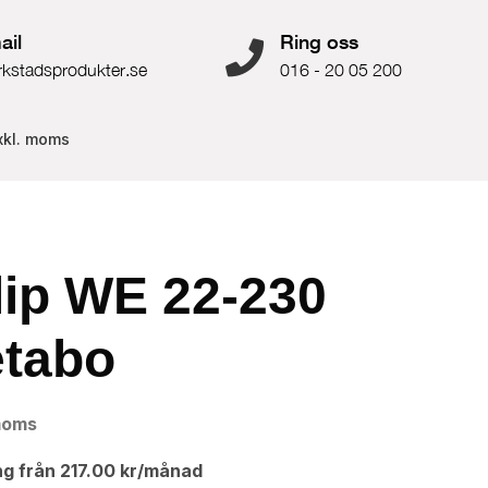
ail
Ring oss
rkstadsprodukter.se
016 - 20 05 200
xkl. moms
lip WE 22-230
tabo
moms
ng från
217.00
kr
/månad