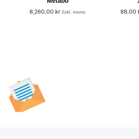
Metabo
8,260.00
kr
88.00
Exkl. moms
Prenumerera på vår
nyhetsbrev för att t
specialerbjudanden,
och nyheter.