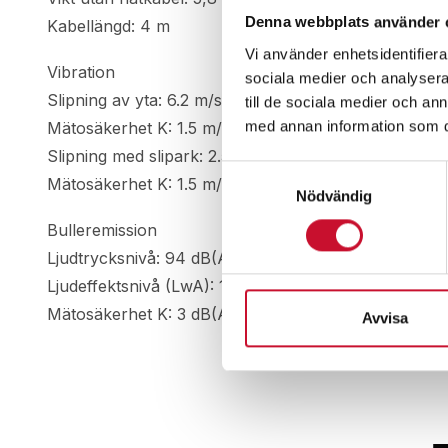
Denna webbplats använder 
Kabellängd: 4 m
Vi använder enhetsidentifierar
Vibration
sociala medier och analysera 
Slipning av yta: 6.2 m/s²
till de sociala medier och a
med annan information som du 
Mätosäkerhet K: 1.5 m/s²
Slipning med slipark: 2.5 m/s²
Samtyckesval
Mätosäkerhet K: 1.5 m/s²
Nödvändig
Bulleremission
Ljudtrycksnivå: 94 dB(A)
Ljudeffektsnivå (LwA): 105 dB(A)
Mätosäkerhet K: 3 dB(A)
Avvisa