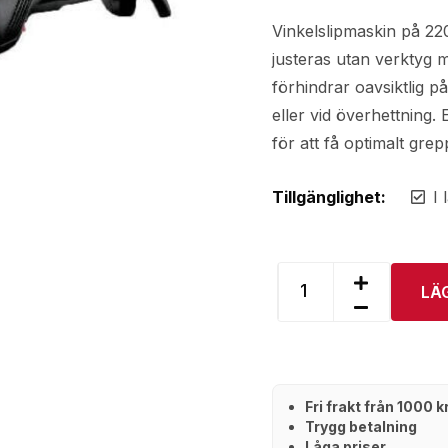
Vinkelslipmaskin på 2
justeras utan verktyg 
förhindrar oavsiktlig p
eller vid överhettning.
för att få optimalt gre
Tillgänglighet:
I 
LÄ
Fri frakt från 1000 
Trygg betalning
Låga priser