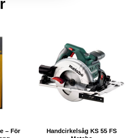
r
e – För
Handcirkelsåg KS 55 FS