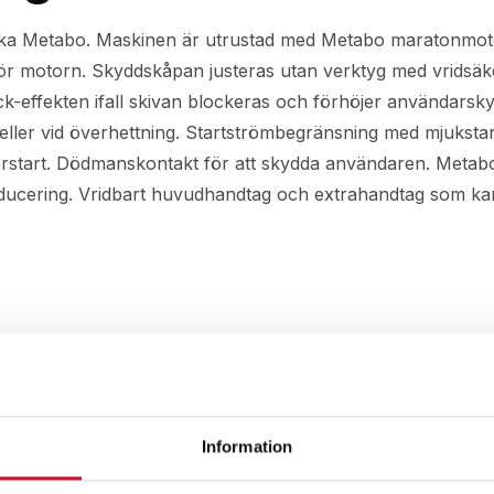
 Tyska Metabo. Maskinen är utrustad med Metabo maratonmo
ör motorn. Skyddskåpan justeras utan verktyg med vridsäk
-effekten ifall skivan blockeras och förhöjer användarsky
eller vid överhettning. Startströmbegränsning med mjukstart 
erstart. Dödmanskontakt för att skydda användaren. Metab
cering. Vridbart huvudhandtag och extrahandtag som kan mo
Information