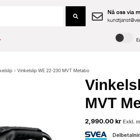
Nå oss via m
kundtjanst@ve
E
kelslip
›
Vinkelslip WE 22-230 MVT Metabo
Vinkels
MVT Me
2,990.00
kr
Exkl. 
Delbetalni