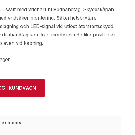
200 watt med vridbart huvudhandtag. Skyddskåpan
med vridsäker montering. Säkerhetsbrytare
åslagning och LED-signal vid utlöst återstartsskydd
 Extrahandtag som kan monteras i 3 olika positioner
pp även vid kapning.
lager
GG I KUNDVAGN
kr ex moms