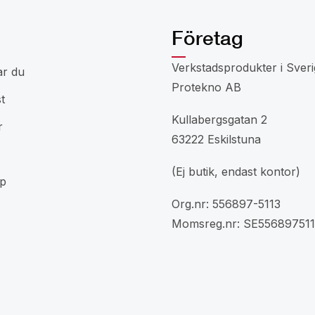
Företag
Verkstadsprodukter i Sveri
ar du
Protekno AB
t
Kullabergsgatan 2
r
63222 Eskilstuna
(Ej butik, endast kontor)
p
Org.nr: 556897-5113
Momsreg.nr: SE556897511