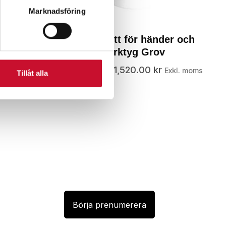
Marknadsföring
 Scrub
Våtservett för händer och
verktyg Grov
Exkl. moms
212.00
kr
–
1,520.00
kr
Exkl. moms
Tillåt alla