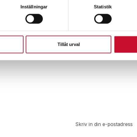
Inställningar
Statistik
ett för känsliga ytor
Våtservett Power
utan alkohol
152.00
kr
–
659.00
kr
r
–
798.00
kr
Exkl. moms
Tillåt urval
t
a del av
 rabatter