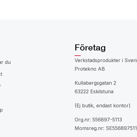
Företag
Verkstadsprodukter i Sveri
ar du
Protekno AB
t
Kullabergsgatan 2
r
63222 Eskilstuna
(Ej butik, endast kontor)
p
Org.nr: 556897-5113
Momsreg.nr: SE556897511