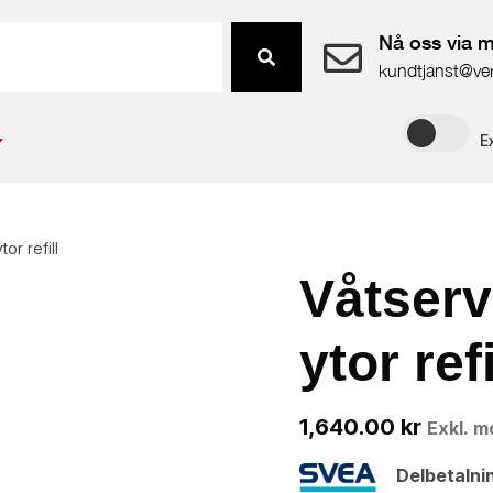
Nå oss via m
kundtjanst@ve
E
or refill
Våtserv
ytor refi
1,640.00
kr
Exkl. 
Delbetalni