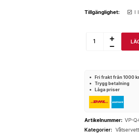
Tillgänglighet:
I 
LÄ
Fri frakt från 1000 
Trygg betalning
Låga priser
Artikelnummer:
VP-Q
Våtservet