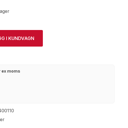
lager
GG I KUNDVAGN
kr ex moms
400110
ter