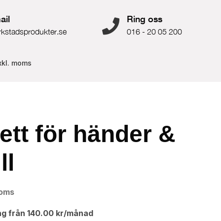
ail
Ring oss
rkstadsprodukter.se
016 - 20 05 200
xkl. moms
ett för händer &
ll
moms
ng från
140.00
kr
/månad