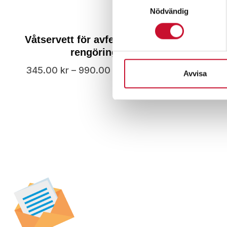
Nödvändig
Våtservett för avfettning och
Våtserv
rengöring
345.00
kr
–
990.00
kr
115.00
k
Exkl. moms
Avvisa
Prenumerera på vår
nyhetsbrev för att t
specialerbjudanden,
och nyheter.