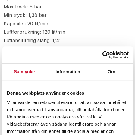
Max tryck: 6 bar
Min tryck: 1,38 bar
Kapacitet: 20 lit/min
Luftförbrukning: 120 lit/min
Luftanslutning slang: 1/4″
Inlopp slanganslutning: 3/8″
Utlopp slanganslutning: 3/8″
Mått LxBxH: 150x80x120 mm
Samtycke
Information
Om
Vikt: 0,54 kg
Denna webbplats använder cookies
Relaterade produkter
Vi använder enhetsidentifierare för att anpassa innehållet
och annonserna till användarna, tillhandahålla funktioner
för sociala medier och analysera vår trafik. Vi
vidarebefordrar även sådana identifierare och annan
information från din enhet till de sociala medier och