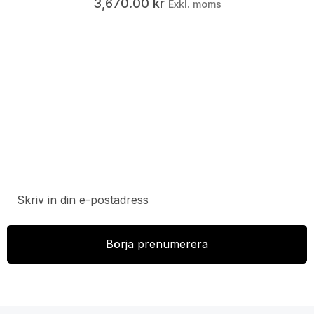
3,670.00
kr
Exkl. moms
Prenumerera på vårt nyhetsbrev för att ta del av
specialerbjudanden, rabatter och nyheter.