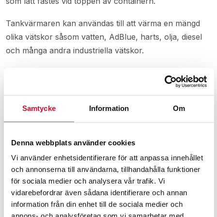
som lätt fästes vid toppen av containern.
Tankvärmaren kan användas till att värma en mängd
olika vätskor såsom vatten, AdBlue, harts, olja, diesel
och många andra industriella vätskor.
OBS! Toppskyddet på bilden ingår ej men går att
beställa separat
HÄR
.
Tekniska Specifikationer:
Samtycke
Information
Om
-Polyestermaterial.
Denna webbplats använder cookies
-Insida i polyester.
-Silikonisolerat spirallindat motståndselement.
Vi använder enhetsidentifierare för att anpassa innehållet
och annonserna till användarna, tillhandahålla funktioner
-Justerbara snabbfrigörande spännen.
för sociala medier och analysera vår trafik. Vi
-Uppvärmningstidens längd ca. 48h (1000-literstank
vidarebefordrar även sådana identifierare och annan
med vatten med början från +15ºC till +50º C med
information från din enhet till de sociala medier och
2x1000W-värmare och isoleringslock).
annons- och analysföretag som vi samarbetar med.