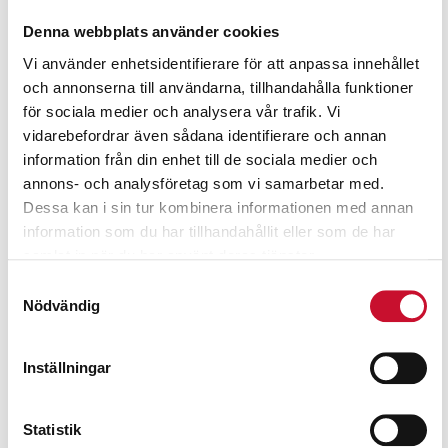
Denna webbplats använder cookies
Vi använder enhetsidentifierare för att anpassa innehållet
och annonserna till användarna, tillhandahålla funktioner
för sociala medier och analysera vår trafik. Vi
vidarebefordrar även sådana identifierare och annan
information från din enhet till de sociala medier och
annons- och analysföretag som vi samarbetar med.
Dessa kan i sin tur kombinera informationen med annan
information som du har tillhandahållit eller som de har
samlat in när du har använt deras tjänster.
Samtyckesval
Nödvändig
Svängfäste till vinda med 10 och 20 m slang
Inställningar
425.00
kr
Exkl. moms
Statistik