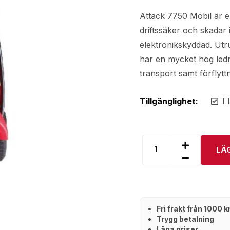
Attack 7750 Mobil är en
driftssäker och skadar 
elektronikskyddad. Utr
har en mycket hög ledn
transport samt förflytt
Tillgänglighet:
I 
LÄ
Fri frakt från 1000 
Trygg betalning
Låga priser