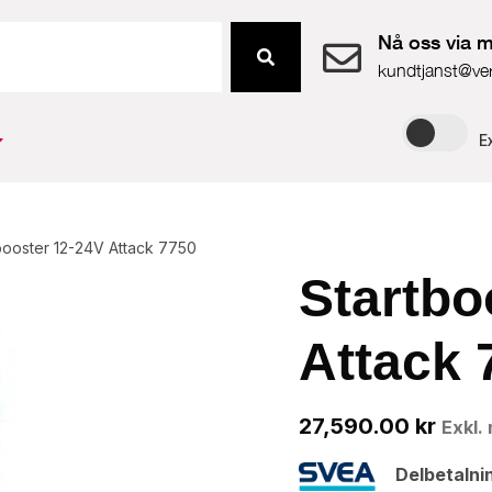
Nå oss via m
kundtjanst@ve
E
booster 12-24V Attack 7750
Startbo
Attack 
27,590.00
kr
Exkl.
Delbetalni