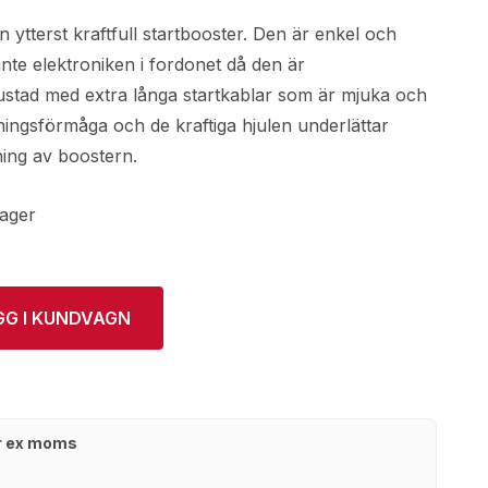
 ytterst kraftfull startbooster. Den är enkel och
inte elektroniken i fordonet då den är
ustad med extra långa startkablar som är mjuka och
ingsförmåga och de kraftiga hjulen underlättar
ning av boostern.
lager
GG I KUNDVAGN
kr ex moms