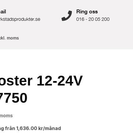
ail
Ring oss
rkstadsprodukter.se
016 - 20 05 200
xkl. moms
oster 12-24V
7750
 moms
ng från
1,636.00
kr
/månad