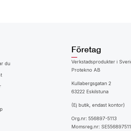
Företag
Verkstadsprodukter i Sveri
ar du
Protekno AB
t
Kullabergsgatan 2
r
63222 Eskilstuna
(Ej butik, endast kontor)
p
Org.nr: 556897-5113
Momsreg.nr: SE556897511