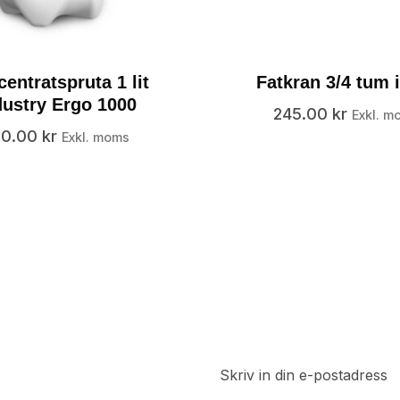
entratspruta 1 lit
Fatkran 3/4 tum i
dustry Ergo 1000
245.00
kr
Exkl. m
80.00
kr
Exkl. moms
t
a del av
 rabatter