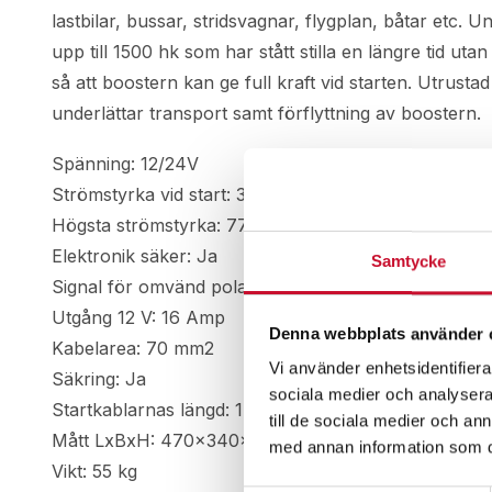
lastbilar, bussar, stridsvagnar, flygplan, båtar etc.
upp till 1500 hk som har stått stilla en längre tid ut
så att boostern kan ge full kraft vid starten. Utrus
underlättar transport samt förflyttning av boostern.
Spänning: 12/24V
Strömstyrka vid start: 3200/1600 Amp
Högsta strömstyrka: 7750/3875 Amp
Elektronik säker: Ja
Samtycke
Signal för omvänd polaritet: Ja
Utgång 12 V: 16 Amp
Denna webbplats använder 
Kabelarea: 70 mm2
Vi använder enhetsidentifierar
Säkring: Ja
sociala medier och analysera 
Startkablarnas längd: 1,95 m
till de sociala medier och a
Mått LxBxH: 470x340x970 mm
med annan information som du 
Vikt: 55 kg