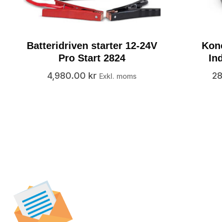
Batteridriven starter 12-24V
Konc
Pro Start 2824
In
4,980.00
kr
2
Exkl. moms
Prenumerera på vår
nyhetsbrev för att t
specialerbjudanden,