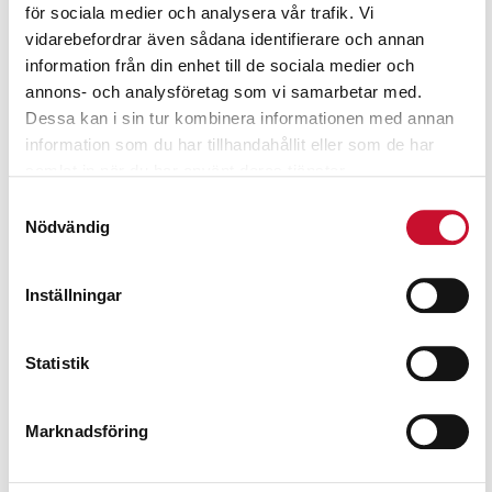
för sociala medier och analysera vår trafik. Vi
Relaterade produkter
vidarebefordrar även sådana identifierare och annan
information från din enhet till de sociala medier och
annons- och analysföretag som vi samarbetar med.
Dessa kan i sin tur kombinera informationen med annan
information som du har tillhandahållit eller som de har
samlat in när du har använt deras tjänster.
Samtyckesval
Nödvändig
Inställningar
Statistik
Marknadsföring