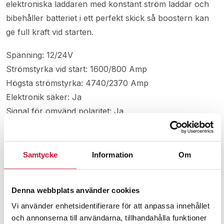
elektroniska laddaren med konstant ström laddar och
bibehåller batteriet i ett perfekt skick så boostern kan
ge full kraft vid starten.
Spänning: 12/24V
Strömstyrka vid start: 1600/800 Amp
Högsta strömstyrka: 4740/2370 Amp
Elektronik säker: Ja
Signal för omvänd polaritet: Ja
Utgång 12 V: 16 Amp
Kabelarea: 35 mm2
Säkring: Ja
Samtycke
Information
Om
Startkablarnas längd: 1,35 m
Mått LxBxH: 450x247x390 mm
Denna webbplats använder cookies
Vikt: 20,5 kg
Vi använder enhetsidentifierare för att anpassa innehållet
och annonserna till användarna, tillhandahålla funktioner