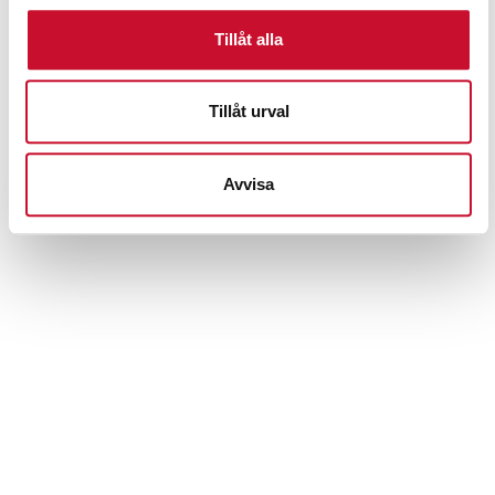
Tillåt alla
Tillåt urval
Fatkran 2 tum i mässing
Avvisa
2,695.00
kr
Exkl. moms
Prenumerera på vårt nyhetsbrev för att ta del av
specialerbjudanden, rabatter och nyheter.