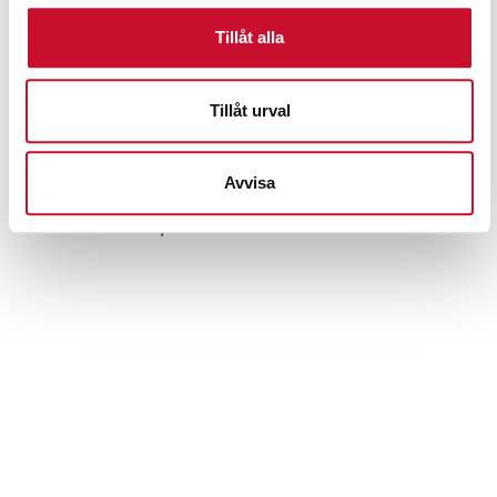
Tillåt alla
Tillåt urval
Dynamic 620 batteriladdare med starthjälp
och timer 12-24V
Avvisa
6,650.00
kr
Exkl. moms
Prenumerera på vårt nyhetsbrev för att ta del av
specialerbjudanden, rabatter och nyheter.