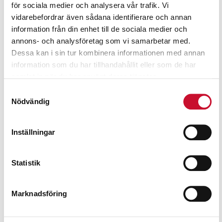
för sociala medier och analysera vår trafik. Vi
Relaterade produkter
vidarebefordrar även sådana identifierare och annan
information från din enhet till de sociala medier och
annons- och analysföretag som vi samarbetar med.
Dessa kan i sin tur kombinera informationen med annan
information som du har tillhandahållit eller som de har
samlat in när du har använt deras tjänster.
Samtyckesval
Nödvändig
Inställningar
Statistik
Marknadsföring