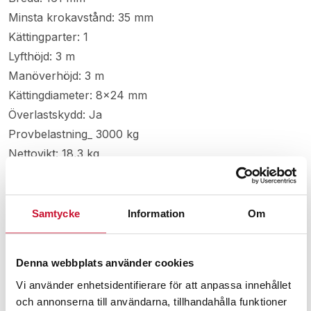
Minsta krokavstånd: 35 mm
Kättingparter: 1
Lyfthöjd: 3 m
Manöverhöjd: 3 m
Kättingdiameter: 8×24 mm
Överlastskydd: Ja
Provbelastning_ 3000 kg
Nettovikt: 18,3 kg
Maxlast: 2000 kg
Passande toppkrok:
VP-243896362
Samtycke
Information
Om
Passande lastkrok:
VP-243895984
Denna webbplats använder cookies
Manual snabblyftblock Gigant
Vi använder enhetsidentifierare för att anpassa innehållet
och annonserna till användarna, tillhandahålla funktioner