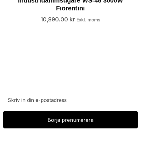
Industridammsugare WS-45 3000W
Fiorentini
10,890.00
kr
Exkl. moms
Prenumerera på vårt nyhetsbrev för att ta del av
specialerbjudanden, rabatter och nyheter.