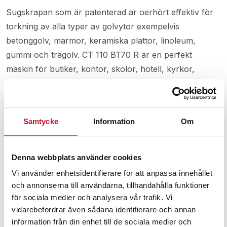
Sugskrapan som är patenterad är oerhört effektiv för
torkning av alla typer av golvytor exempelvis
betonggolv, marmor, keramiska plattor, linoleum,
gummi och trägolv. CT 110 BT70 R är en perfekt
maskin för butiker, kontor, skolor, hotell, kyrkor,
städföretag, industriföretag osv.
Rengöringskapaciteten är lämplig för medelstora till
stora ytor.
Samtycke
Information
Om
Kapacitet: 4550 m2/tim
Denna webbplats använder cookies
Skurbredd: 700 mm
Bredd sugskrapa: 1010 mm
Vi använder enhetsidentifierare för att anpassa innehållet
och annonserna till användarna, tillhandahålla funktioner
Skursystem: Cylinderborstar
för sociala medier och analysera vår trafik. Vi
Borsthastighet: 880 rpm
vidarebefordrar även sådana identifierare och annan
Borsttryck: 23,5 kg
information från din enhet till de sociala medier och