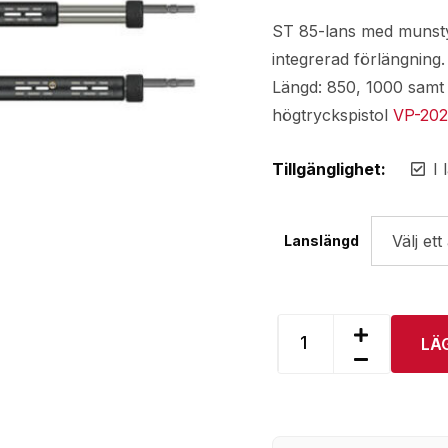
ST 85-lans med munstyc
integrerad förlängning.
Längd: 850, 1000 sam
högtryckspistol
VP-20
Tillgänglighet:
I 
Lanslängd
LÄ