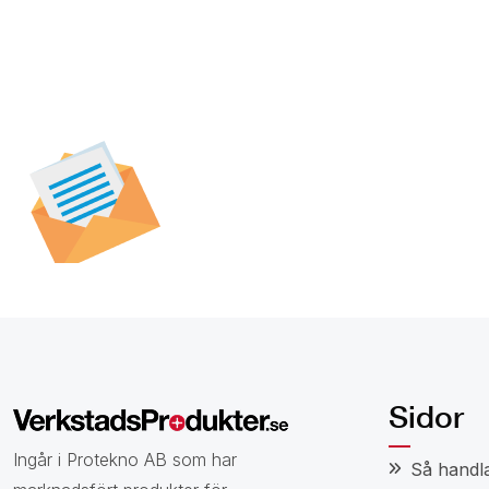
Prenumerera på vår
nyhetsbrev för att t
specialerbjudanden,
och nyheter.
Sidor
Ingår i Protekno AB som har
Så handl