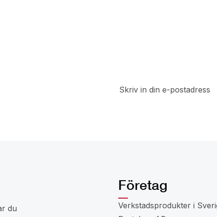
t
a del av
 rabatter
Företag
Verkstadsprodukter i Sveri
ar du