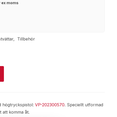
kr ex moms
tvättar
Tillbehör
 högtryckspistol:
VP-202300570
. Speciellt utformad
rt att komma åt.