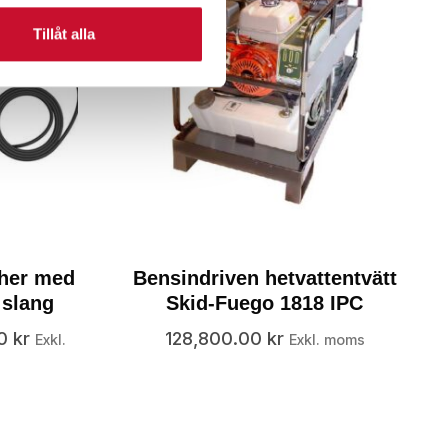
Tillåt alla
cher med
Bensindriven hetvattentvätt
 slang
Skid-Fuego 1818 IPC
00
kr
128,800.00
kr
Exkl.
Exkl. moms