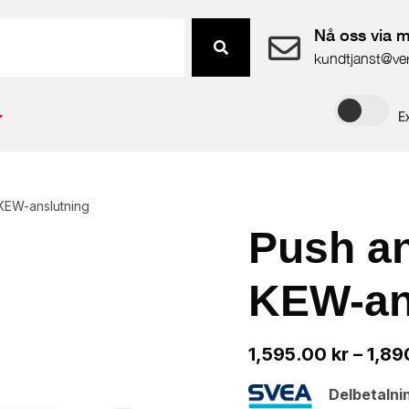
Nå oss via m
kundtjanst@ve
E
 KEW-anslutning
Push an
KEW-an
1,595.00
kr
–
1,89
Delbetalni