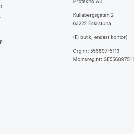
Protekno AB
t
Kullabergsgatan 2
r
63222 Eskilstuna
(Ej butik, endast kontor)
p
Org.nr: 556897-5113
Momsreg.nr: SE556897511