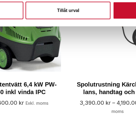
Tillåt urval
tentvätt 6,4 kW PW-
Spolutrustning Kär
0 inkl vinda IPC
lans, handtag och
600.00
kr
3,390.00
kr
–
4,190.
Exkl. moms
moms