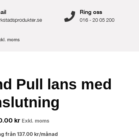
ail
Ring oss
rkstadsprodukter.se
016 - 20 05 200
xkl. moms
d Pull lans med
slutning
0.00
kr
Exkl. moms
ng från
137.00
kr
/månad