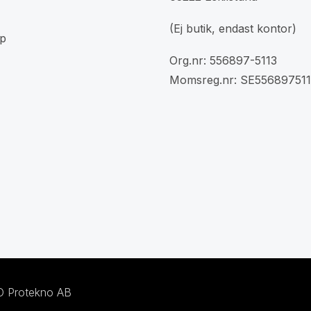
(Ej butik, endast kontor)
p
Org.nr: 556897-5113
Momsreg.nr: SE556897511
/O Protekno AB