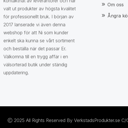
kontaktnät av leverantörer och har
Om oss
valt ut produkter av högsta kvalitet
Ångra kö
för professionellt bruk. I början av
2017 lanserade vi även denna
webshop för att Ni som kunder
enkelt ska kunna se vårt sortiment
och beställa när det passar Er.
Välkomna till en trygg affär i en
välsorterad butik under ständig
uppdatering.
2025 All Rights Reserved By VerkstadsProdukter.se C