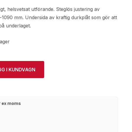
igt, helsvetsat utförande. Steglös justering av
1090 mm. Undersida av kraftig durkplåt som gör att
 på underlaget.
lager
GG I KUNDVAGN
kr ex moms