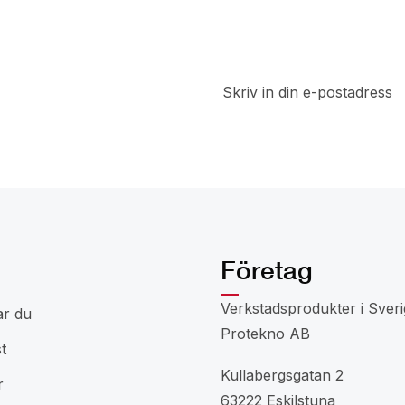
t
a del av
 rabatter
Företag
Verkstadsprodukter i Sveri
ar du
Protekno AB
t
Kullabergsgatan 2
r
63222 Eskilstuna