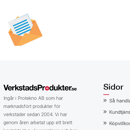
Prenumerera på vår
nyhetsbrev för att t
specialerbjudanden,
och nyheter.
Sidor
Ingår i Protekno AB som har
Så handl
marknadsfört produkter för
Kundtjäns
verkstäder sedan 2004. Vi har
genom åren arbetat upp ett brett
Köpvillko