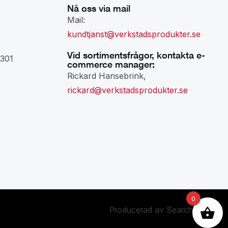
Nå oss via mail
Mail:
kundtjanst@verkstadsprodukter.se
Vid sortimentsfrågor, kontakta e-
301
commerce manager:
Rickard Hansebrink,
rickard@verkstadsprodukter.se
0
Producerad av Searchminds