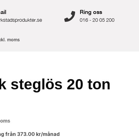
ail
Ring oss
rkstadsprodukter.se
016 - 20 05 200
xkl. moms
k steglös 20 ton
moms
ng från
373.00
kr
/månad