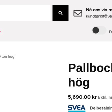
Nå oss via m
kundtjanst@ve
E
0 ton hög
Pallboc
hög
5,690.00
kr
Exkl. 
Delbetalni