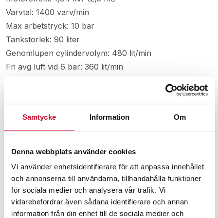
Varvtal: 1400 varv/min
Max arbetstryck: 10 bar
Tankstorlek: 90 liter
Genomlupen cylindervolym: 480 lit/min
Fri avg luft vid 6 bar: 360 lit/min
Elektrisk anslutning: 230 V
Säkring(Trög): 13 A
Ljudnivå vid 4 m: 73 dB
Samtycke
Information
Om
Mått LxBxH: 1100 x 460 x 800 mm
Vikt: 73 kg
Denna webbplats använder cookies
Vi använder enhetsidentifierare för att anpassa innehållet
och annonserna till användarna, tillhandahålla funktioner
Relaterade produkter
för sociala medier och analysera vår trafik. Vi
vidarebefordrar även sådana identifierare och annan
information från din enhet till de sociala medier och