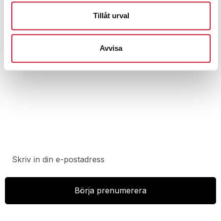
Kompressor Mega 400-50 W Metabo
Tillåt urval
13,680.00
kr
Exkl. moms
Avvisa
Prenumerera på vårt nyhetsbrev för att ta del av
specialerbjudanden, rabatter och nyheter.