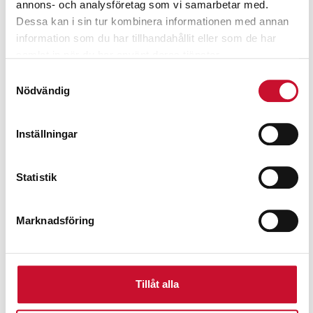
annons- och analysföretag som vi samarbetar med.
Dessa kan i sin tur kombinera informationen med annan
information som du har tillhandahållit eller som de har
samlat in när du har använt deras tjänster.
Samtyckesval
Nödvändig
Inställningar
Statistik
Marknadsföring
Tillåt alla
Kolvkompressor 5,5 hk 10 bar 150-lit tank