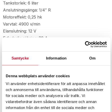
Tankstorlek: 6 liter
Anslutningsgänga: 1/4″ R
Motoreffekt: 0,25 hk
Varvtal: 4900 v/min
Elanslutning: 12 V
Erfoderlig säkring: 30 A
Ljudnivå vid 4 meter: 70 dB
Mått LxBxH: 400x180x371 mm
Samtycke
Information
Om
Vikt: 7,6 kg
Denna webbplats använder cookies
Relaterade produkter
Vi använder enhetsidentifierare för att anpassa innehållet
och annonserna till användarna, tillhandahålla funktioner
för sociala medier och analysera vår trafik. Vi
vidarebefordrar även sådana identifierare och annan
information från din enhet till de sociala medier och