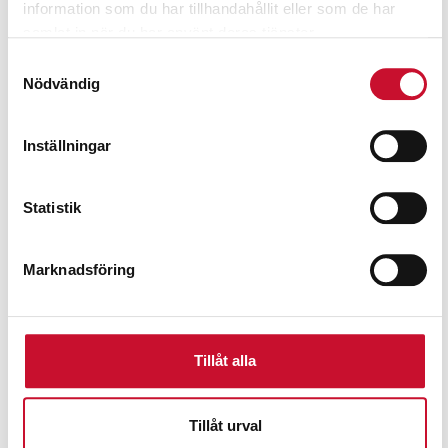
information som du har tillhandahållit eller som de har
samlat in när du har använt deras tjänster.
Samtyckesval
Nödvändig
Inställningar
Statistik
Marknadsföring
Tillåt alla
Tryckluftsdriven väggmonterad kempump
7,590.00
kr
Exkl. moms
Tillåt urval