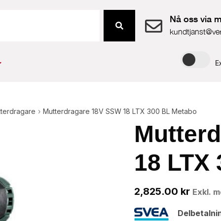
Nå oss via m
kundtjanst@ve
E
terdragare
›
Mutterdragare 18V SSW 18 LTX 300 BL Metabo
Mutter
18 LTX
2,825.00
kr
Exkl. 
Delbetalni