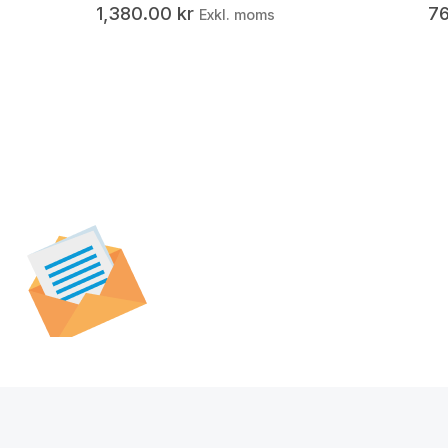
1,380.00
kr
7
Exkl. moms
Prenumerera på vår
nyhetsbrev för att t
specialerbjudanden,
och nyheter.