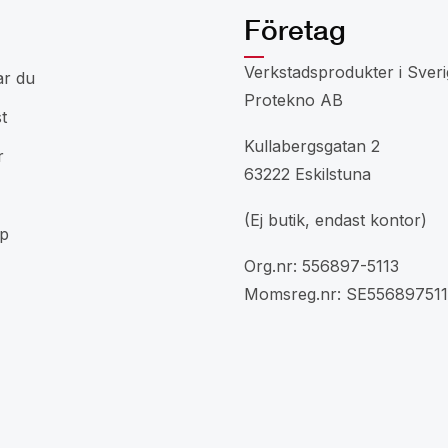
Företag
Verkstadsprodukter i Sveri
ar du
Protekno AB
t
Kullabergsgatan 2
r
63222 Eskilstuna
(Ej butik, endast kontor)
p
Org.nr: 556897-5113
Momsreg.nr: SE556897511