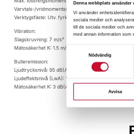
Max. lossningsmoment: 480 Nm
Denna webbplats använder 
Varvtals-/vridmomentssteg: 12
Vi använder enhetsidentifierar
Verktygsfäste: Utv. fyrkant 1/2 ” (12.70 mm)
sociala medier och analysera 
till de sociala medier och a
Vibration:
med annan information som du 
Slagskruvning: 7 m/s²
Mätosäkerhet K: 1.5 m/s²
Samtyckesval
Nödvändig
Bulleremission:
Ljudtrycksnivå: 95 dB(A)
Ljudeffektsnivå (LwA): 106 dB(A)
Mätosäkerhet K: 3 dB(A)
Avvisa