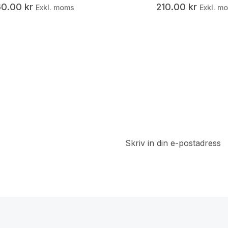
60.00
kr
210.00
kr
Exkl. moms
Exkl. m
t
a del av
 rabatter