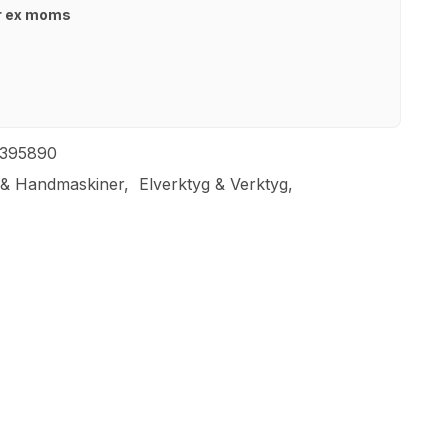
kr ex moms
2395890
 & Handmaskiner
Elverktyg & Verktyg