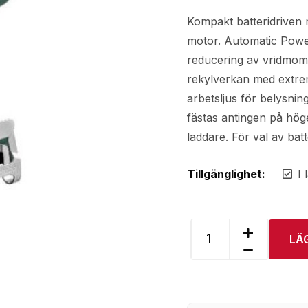
Kompakt batteridriven 
motor. Automatic Power
reducering av vridmome
rekylverkan med extre
arbetsljus för belysnin
fästas antingen på höge
laddare. För val av bat
Tillgänglighet:
I 
LÄ