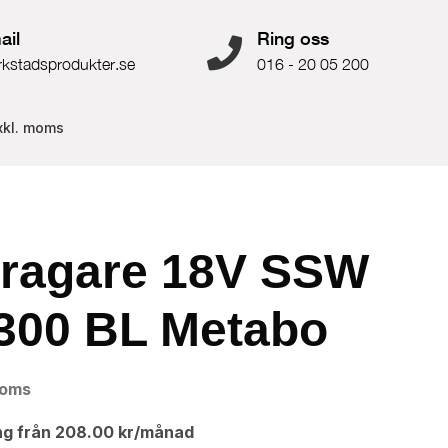
ail
Ring oss
rkstadsprodukter.se
016 - 20 05 200
xkl. moms
dragare 18V SSW
 300 BL Metabo
moms
ng från
208.00
kr
/månad