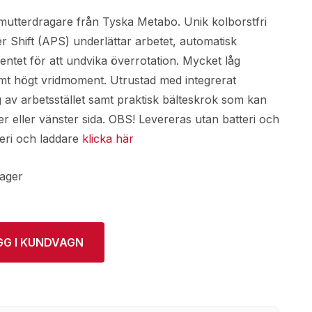
mutterdragare från Tyska Metabo. Unik kolborstfri
 Shift (APS) underlättar arbetet, automatisk
ntet för att undvika överrotation. Mycket låg
mt högt vridmoment. Utrustad med integrerat
g av arbetsstället samt praktisk bälteskrok som kan
r eller vänster sida. OBS! Levereras utan batteri och
teri och laddare
klicka här
lager
GG I KUNDVAGN