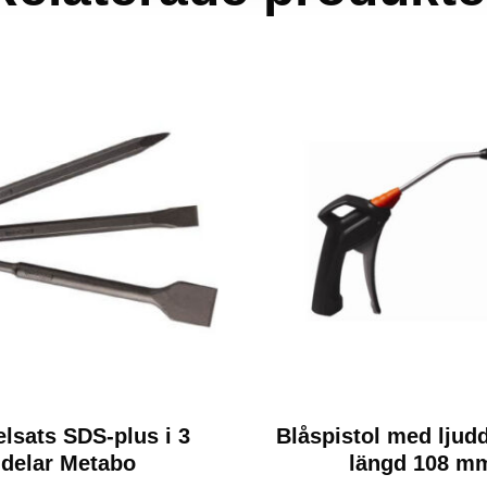
lsats SDS-plus i 3
Blåspistol med lju
delar Metabo
längd 108 m