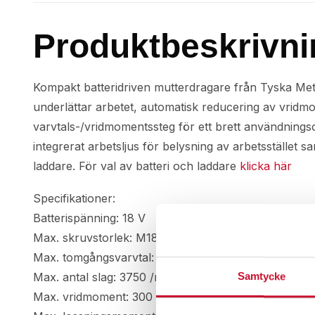
Produktbeskrivni
Kompakt batteridriven mutterdragare från Tyska Meta
underlättar arbetet, automatisk reducering av vridm
varvtals-/vridmomentssteg för ett brett användnings
integrerat arbetsljus för belysning av arbetsstället 
laddare. För val av batteri och laddare
klicka här
Specifikationer:
Batterispänning: 18 V
Max. skruvstorlek: M18
Max. tomgångsvarvtal: 0 – 2650 /min
Max. antal slag: 3750 /min
Samtycke
Max. vridmoment: 300 Nm