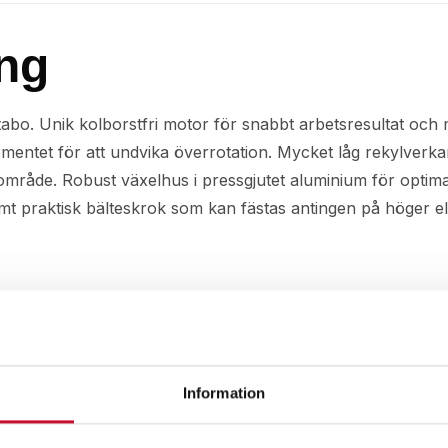
ng
bo. Unik kolborstfri motor för snabbt arbetsresultat och m
omentet för att undvika överrotation. Mycket låg rekylver
område. Robust växelhus i pressgjutet aluminium för optim
samt praktisk bälteskrok som kan fästas antingen på höger e
Information