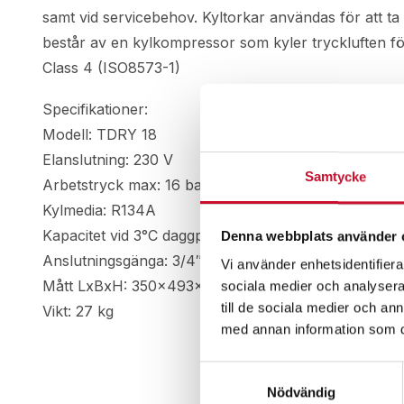
samt vid servicebehov. Kyltorkar användas för att ta
består av en kylkompressor som kyler tryckluften fö
Class 4 (ISO8573-1)
Specifikationer:
Modell: TDRY 18
Elanslutning: 230 V
Samtycke
Arbetstryck max: 16 bar
Kylmedia: R134A
Kapacitet vid 3°C daggpunkt: 1825 lit/min
Denna webbplats använder 
Anslutningsgänga: 3/4″
Vi använder enhetsidentifierar
Mått LxBxH: 350x493x450 mm
sociala medier och analysera 
till de sociala medier och a
Vikt: 27 kg
med annan information som du 
Samtyckesval
Nödvändig