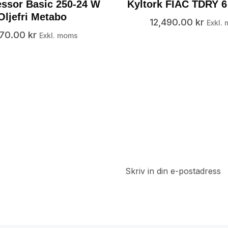
ssor Basic 250-24 W
Kyltork FIAC TDRY 6
Oljefri Metabo
12,490.00
kr
Exkl.
870.00
kr
Exkl. moms
t
a del av
 rabatter