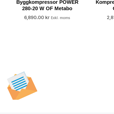
Byggkompressor POWER
Kompre
280-20 W OF Metabo
6,890.00
kr
2,
Exkl. moms
Prenumerera på vår
nyhetsbrev för att t
specialerbjudanden,
och nyheter.