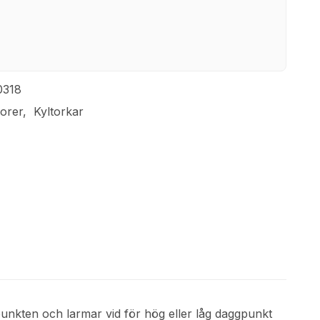
0318
orer
Kyltorkar
unkten och larmar vid för hög eller låg daggpunkt