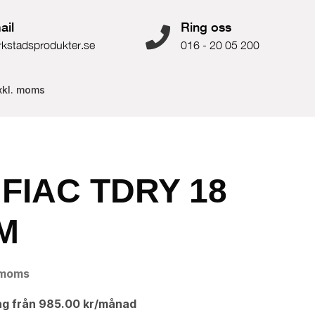
ail
Ring oss
rkstadsprodukter.se
016 - 20 05 200
xkl. moms
 FIAC TDRY 18
/M
 moms
ng från
985.00
kr
/månad