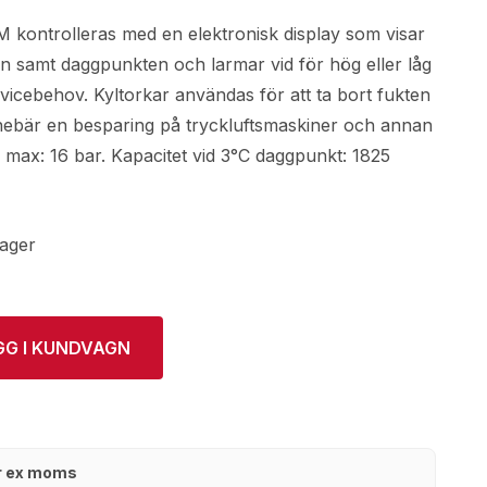
kontrolleras med en elektronisk display som visar
en samt daggpunkten och larmar vid för hög eller låg
vicebehov. Kyltorkar användas för att ta bort fukten
innebär en besparing på tryckluftsmaskiner och annan
 max: 16 bar. Kapacitet vid 3°C daggpunkt: 1825
lager
GG I KUNDVAGN
kr ex moms