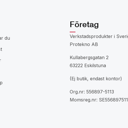
Företag
Verkstadsprodukter i Sveri
ar du
Protekno AB
t
Kullabergsgatan 2
r
63222 Eskilstuna
(Ej butik, endast kontor)
p
Org.nr: 556897-5113
Momsreg.nr: SE556897511