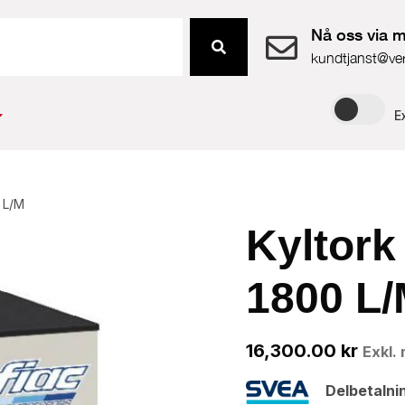
Nå oss via m
kundtjanst@ve
E
 L/M
Kyltork
1800 L
16,300.00
kr
Exkl.
Delbetalni