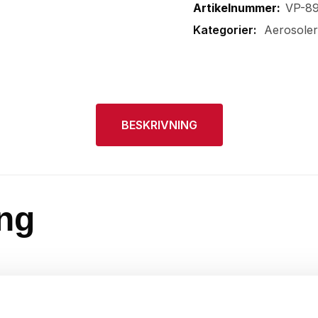
Artikelnummer:
VP-8
Aerosoler
BESKRIVNING
ng
 demontering av detaljer t.ex efter en längre tid i korrosiv
arpasta. OBS! Skakas väl före användning.