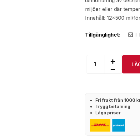
demontering av detaljer 
miljöer eller där temp
Innehåll: 12×500 ml/fö
Tillgänglighet:
I 
LÄ
Fri frakt från 1000 
Trygg betalning
Låga priser