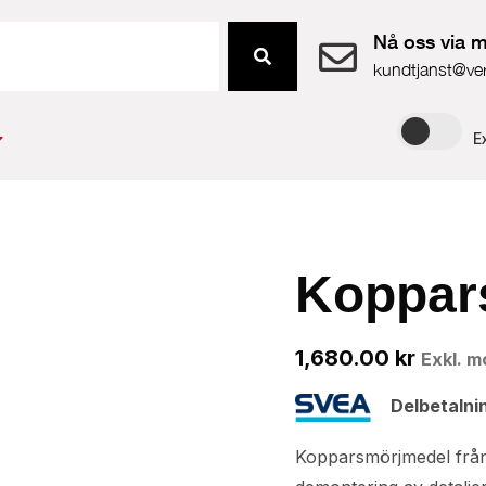
Nå oss via m
kundtjanst@ve
E
Koppar
1,680.00
kr
Exkl. 
Delbetalni
Kopparsmörjmedel från