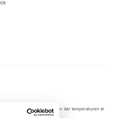
908
a, fuktiga och våta miljöer eller där temperaturen är