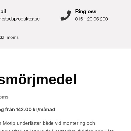
ail
Ring oss
rkstadsprodukter.se
016 - 20 05 200
xkl. moms
smörjmedel
moms
ng från
142.00
kr
/månad
 Motip underlättar både vid montering och