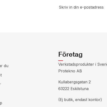
a del av
 rabatter
Företag
Verkstadsprodukter i Sveri
ar du
Protekno AB
t
Kullabergsgatan 2
r
63222 Eskilstuna
(Ej butik, endast kontor)
p