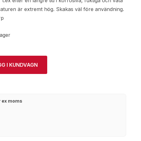
t.ex efter en längre tid i korrosiva, fuktiga och våta
eraturen är extremt hög. Skakas väl före användning.
rp
lager
GG I KUNDVAGN
kr ex moms