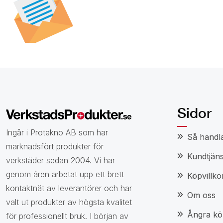
nyhetsbrev för att t
specialerbjudanden,
och nyheter.
Sidor
Ingår i Protekno AB som har
Så handl
marknadsfört produkter för
Kundtjäns
verkstäder sedan 2004. Vi har
genom åren arbetat upp ett brett
Köpvillko
kontaktnät av leverantörer och har
Om oss
valt ut produkter av högsta kvalitet
Ångra kö
för professionellt bruk. I början av