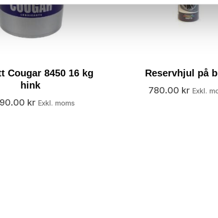
t Cougar 8450 16 kg
Reservhjul på b
hink
780.00
kr
Exkl. m
990.00
kr
Exkl. moms
t