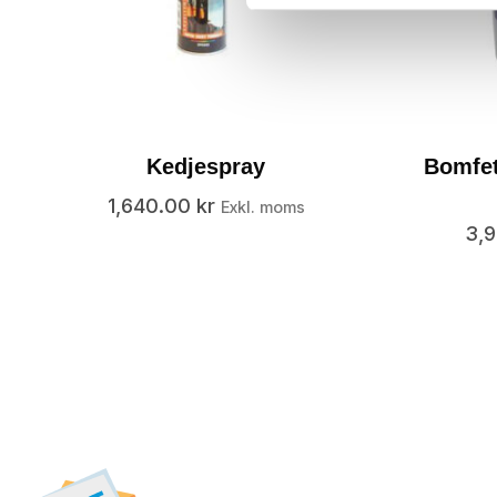
Kedjespray
Bomfet
1,640.00
kr
Exkl. moms
3,
Prenumerera på vår