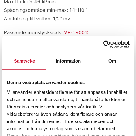
Max flöde: 9,46 lit/min
Spädningsområde min-max: 1:1-110:1
Anslutning till vatten: 1/2″ inv
Passande munstyckssats:
VP-690015
Passande backventil med sugslang:
VP-10074800
Datablad Hydro Master 208
Samtycke
Information
Om
Denna webbplats använder cookies
Relaterade produkter
Vi använder enhetsidentifierare för att anpassa innehållet
och annonserna till användarna, tillhandahålla funktioner
för sociala medier och analysera vår trafik. Vi
vidarebefordrar även sådana identifierare och annan
information från din enhet till de sociala medier och
annons- och analysföretag som vi samarbetar med.
Dessa kan i sin tur kombinera informationen med annan