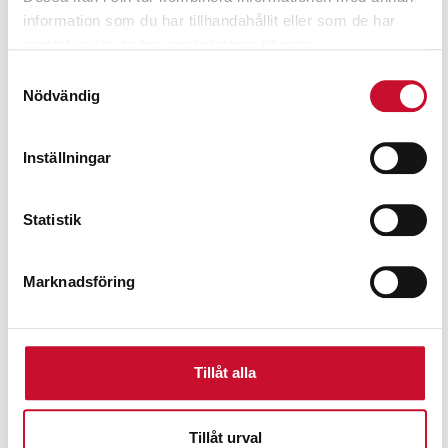
information som du har tillhandahållit eller som de har
samlat in när du har använt deras tjänster.
Samtyckesval
Nödvändig
Inställningar
Statistik
Marknadsföring
Vinkelslip WE 19-180 Quick RT Metabo
Tillåt alla
3,695.00
kr
Exkl. moms
Tillåt urval