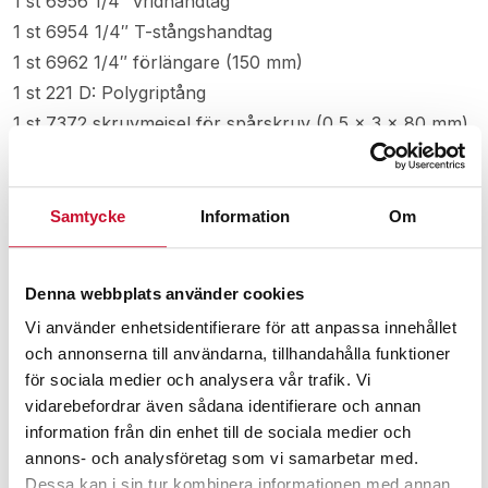
1 st 6956 1/4″ vridhandtag
1 st 6954 1/4″ T-stångshandtag
1 st 6962 1/4″ förlängare (150 mm)
1 st 221 D: Polygriptång
1 st 7372 skruvmejsel för spårskruv (0,5 x 3 x 80 mm)
1 st 6966 1/4″ universalknut
Standarder: ISO 1174 och DIN 3120
Samtycke
Information
Om
Relaterade produkter
Denna webbplats använder cookies
Vi använder enhetsidentifierare för att anpassa innehållet
och annonserna till användarna, tillhandahålla funktioner
för sociala medier och analysera vår trafik. Vi
vidarebefordrar även sådana identifierare och annan
information från din enhet till de sociala medier och
annons- och analysföretag som vi samarbetar med.
Dessa kan i sin tur kombinera informationen med annan